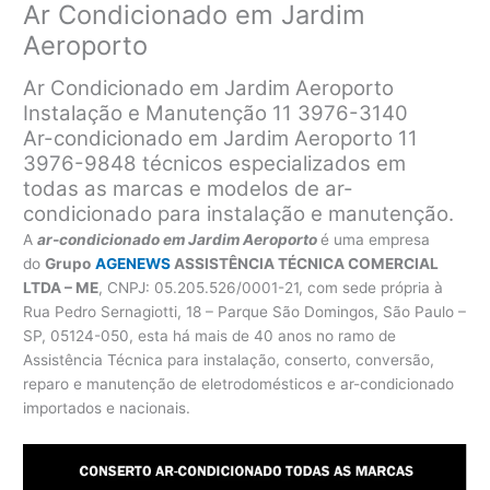
Ar Condicionado em Jardim
Aeroporto
Ar Condicionado em Jardim Aeroporto
Instalação e Manutenção 11 3976-3140
Ar-condicionado em Jardim Aeroporto 11
3976-9848 técnicos especializados em
todas as marcas e modelos de ar-
condicionado para instalação e manutenção.
A
ar-condicionado em Jardim Aeroporto
é uma empresa
do
Grupo
AGENEWS
ASSISTÊNCIA TÉCNICA COMERCIAL
LTDA – ME
, CNPJ: 05.205.526/0001-21, com sede própria à
Rua Pedro Sernagiotti, 18 – Parque São Domingos, São Paulo –
SP, 05124-050, esta há mais de 40 anos no ramo de
Assistência Técnica para instalação, conserto, conversão,
reparo e manutenção de eletrodomésticos e ar-condicionado
importados e nacionais.