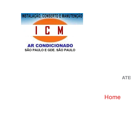
Ir
para
o
conteúdo
ATE
Home