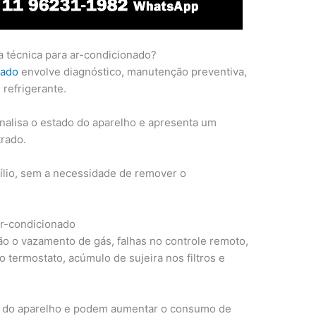
a técnica para ar-condicionado?
nado
envolve diagnóstico, manutenção preventiva,
 refrigerante.
 analisa o estado do aparelho e apresenta um
rado.
ílio, sem a necessidade de remover o
r-condicionado
ão o vazamento de gás, falhas no controle remoto,
termostato, acúmulo de sujeira nos filtros e
a do aparelho e podem aumentar o consumo de