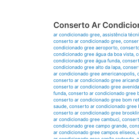
São
Paulo
Conserto Ar Condicio
ar condicionado gree
,
assistência técn
conserto ar condicionado gree
,
conser
condicionado gree aeroporto
,
conserto
condicionado gree água da boa vista
,
c
condicionado gree água funda
,
consert
condicionado gree alto da lapa
,
consert
ar condicionado gree americanopolis
,
conserto ar condicionado gree arican
conserto ar condicionado gree avenida
funda
,
conserto ar condicionado gree b
conserto ar condicionado gree bom ret
saude
,
conserto ar condicionado gree 
conserto ar condicionado gree brookli
ar condicionado gree cambuci
,
consert
condicionado gree campo grande
,
cons
ar condicionado gree campos eliseos
,
ar condicionado gree capão redondo
,
c