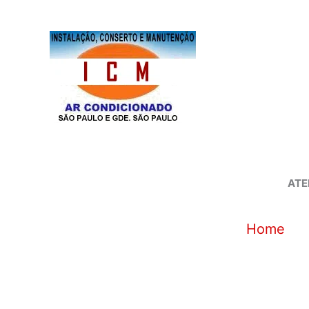
Ir
para
o
conteúdo
ATE
Home