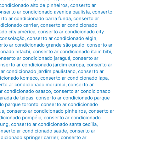
condicionado alto de pinheiros
,
conserto ar
onserto ar condicionado avenida paulista
,
conserto
rto ar condicionado barra funda
,
conserto ar
dicionado carrier
,
conserto ar condicionado
ado city américa
,
conserto ar condicionado city
 consolação
,
conserto ar condicionado elgin
,
rto ar condicionado grande são paulo
,
conserto ar
ionado hitachi
,
conserto ar condicionado itaim bibi
,
onserto ar condicionado jaraguá
,
conserto ar
nserto ar condicionado jardim europa
,
conserto ar
ar condicionado jardim paulistano
,
conserto ar
dicionado komeco
,
conserto ar condicionado lapa
,
rto ar condicionado morumbi
,
conserto ar
ar condicionado osasco
,
conserto ar condicionado
arada de taipas
,
conserto ar condicionado parque
do parque toronto
,
conserto ar condicionado
us
,
conserto ar condicionado pinheiros
,
conserto ar
ndicionado pompéia
,
conserto ar condicionado
sung
,
conserto ar condicionado santa cecília
,
onserto ar condicionado saúde
,
conserto ar
dicionado springer carrier
,
conserto ar