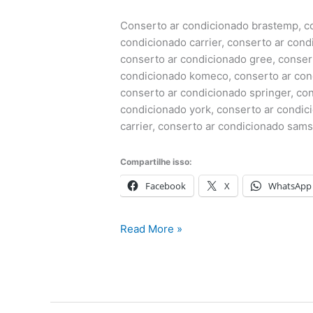
Conserto ar condicionado brastemp, co
condicionado carrier, conserto ar condi
conserto ar condicionado gree, consert
condicionado komeco, conserto ar con
conserto ar condicionado springer, con
condicionado york, conserto ar condici
carrier, conserto ar condicionado sam
Compartilhe isso:
Facebook
X
WhatsApp
Conserto
Read More »
Ar
Condicionado
na
cidade
de