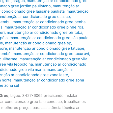
 gree jaragua
,
manutenção ar condicionado gree
nado gree jardim paulistano
,
manutenção ar
 condicionado gree lausane paulista
,
manutenção
nutenção ar condicionado gree osasco
,
caembu
,
manutenção ar condicionado gree penha
,
us
,
manutenção ar condicionado gree pinheiros
,
eri
,
manutenção ar condicionado gree pirituba
,
péia
,
manutenção ar condicionado gree são paulo
,
de
,
manutenção ar condicionado gree sp
,
boré
,
manutenção ar condicionado gree tatuapé
,
emembé
,
manutenção ar condicionado gree tucuruvi
,
 guilherme
,
manutenção ar condicionado gree vila
ee vila leopoldina
,
manutenção ar condicionado
icionado gree vila maria
,
manutenção ar
nção ar condicionado gree zona leste
,
a norte
,
manutenção ar condicionado gree zona
ee zona sul
 Gree
, Ligue: 3427-6065 precisando instalar,
 ar condicionado gree fale conosco, trabalhamos
s melhores preços para assistência técnica ar