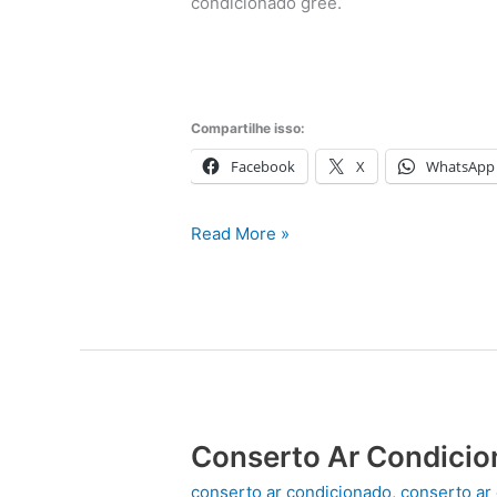
condicionado gree.
Compartilhe isso:
Facebook
X
WhatsApp
Assistência
Read More »
Técnica
Ar
Condicionado
Gree
Conserto Ar Condicio
conserto ar condicionado
,
conserto ar