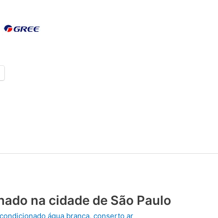
nado na cidade de São Paulo
 condicionado água branca
,
conserto ar