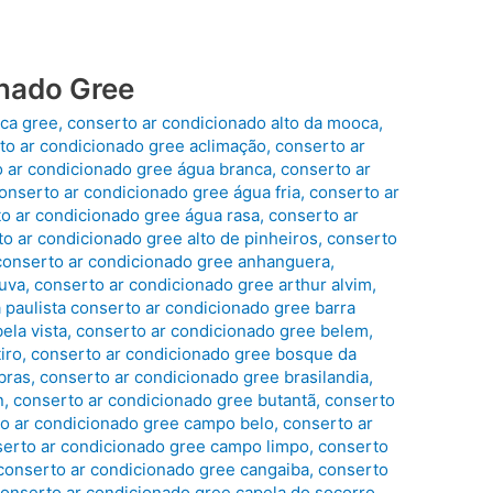
nado Gree
ica gree
,
conserto ar condicionado alto da mooca
,
to ar condicionado gree aclimação
,
conserto ar
 ar condicionado gree água branca
,
conserto ar
onserto ar condicionado gree água fria
,
conserto ar
o ar condicionado gree água rasa
,
conserto ar
o ar condicionado gree alto de pinheiros
,
conserto
conserto ar condicionado gree anhanguera
,
duva
,
conserto ar condicionado gree arthur alvim
,
 paulista conserto ar condicionado gree barra
ela vista
,
conserto ar condicionado gree belem
,
iro
,
conserto ar condicionado gree bosque da
bras
,
conserto ar condicionado gree brasilandia
,
n
,
conserto ar condicionado gree butantã
,
conserto
o ar condicionado gree campo belo
,
conserto ar
erto ar condicionado gree campo limpo
,
conserto
conserto ar condicionado gree cangaiba
,
conserto
onserto ar condicionado gree capela do socorro
,