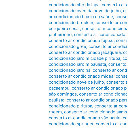
condicionado alto da lapa
,
conserto ar 
condicionado avenida nove de julho
,
c
ar condicionado bairro da saúde
,
conse
condicionado brooklin
,
conserto ar con
cerqueira cesar
,
conserto ar condicion
pinheirinho
,
conserto ar condicionado
conserto ar condicionado fujitsu
,
conse
condicionado gree
,
conserto ar condic
conserto ar condicionado jabaquara
,
c
condicionado jardim cidade pirituba
,
co
condicionado jardim paulista
,
conserto 
condicionado jardins
,
conserto ar con
conserto ar condicionado midea
,
conse
condicionado nove de julho
,
conserto 
pacaembu
,
conserto ar condicionado p
são domingos
,
conserto ar condiciona
paulista
,
conserto ar condicionado per
condicionado pirituba
,
conserto ar co
rheem
,
conserto ar condicionado sam
conserto ar condicionado são paulo
,
c
condicionado springer
,
conserto ar con