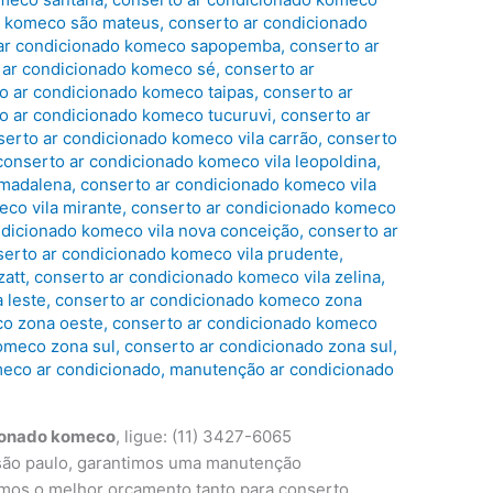
o komeco são mateus
,
conserto ar condicionado
ar condicionado komeco sapopemba
,
conserto ar
 ar condicionado komeco sé
,
conserto ar
o ar condicionado komeco taipas
,
conserto ar
o ar condicionado komeco tucuruvi
,
conserto ar
serto ar condicionado komeco vila carrão
,
conserto
conserto ar condicionado komeco vila leopoldina
,
 madalena
,
conserto ar condicionado komeco vila
co vila mirante
,
conserto ar condicionado komeco
ndicionado komeco vila nova conceição
,
conserto ar
serto ar condicionado komeco vila prudente
,
zatt
,
conserto ar condicionado komeco vila zelina
,
 leste
,
conserto ar condicionado komeco zona
co zona oeste
,
conserto ar condicionado komeco
omeco zona sul
,
conserto ar condicionado zona sul
,
eco ar condicionado
,
manutenção ar condicionado
ionado komeco
, ligue: (11) 3427-6065
são paulo, garantimos uma manutenção
temos o melhor orçamento tanto para conserto