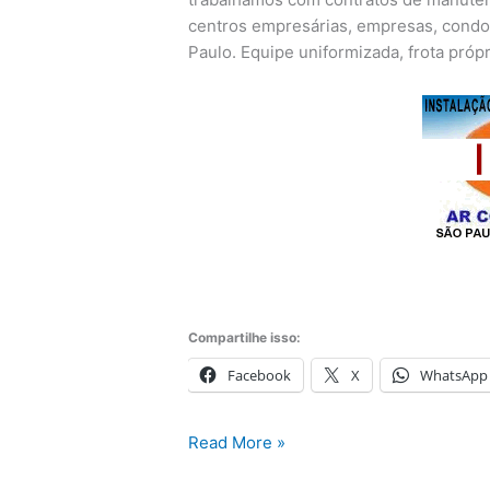
centros empresárias, empresas, condo
Paulo. Equipe uniformizada, frota próp
Compartilhe isso:
Facebook
X
WhatsApp
Manutenção
Read More »
Ar