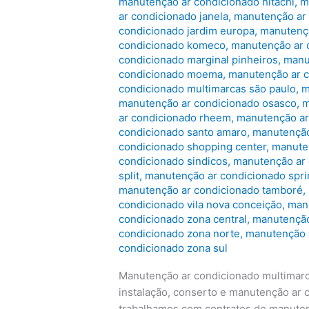
manutenção ar condicionado hitachi
,
m
ar condicionado janela
,
manutenção ar 
condicionado jardim europa
,
manutençã
condicionado komeco
,
manutenção ar c
condicionado marginal pinheiros
,
manu
condicionado moema
,
manutenção ar c
condicionado multimarcas são paulo
,
m
manutenção ar condicionado osasco
,
m
ar condicionado rheem
,
manutenção ar
condicionado santo amaro
,
manutenção
condicionado shopping center
,
manuten
condicionado sindicos
,
manutenção ar 
split
,
manutenção ar condicionado spri
manutenção ar condicionado tamboré
,
condicionado vila nova conceição
,
manu
condicionado zona central
,
manutenção
condicionado zona norte
,
manutenção 
condicionado zona sul
Manutenção ar condicionado multimar
instalação, conserto e manutenção ar 
trabalhamos com contratos de manuten