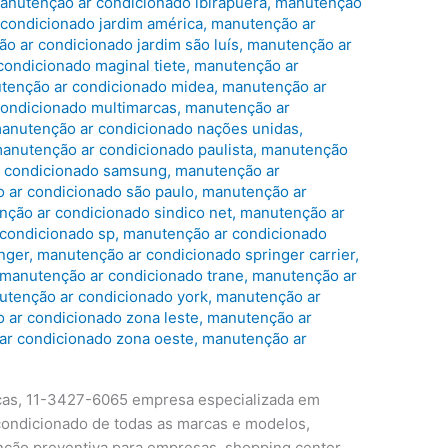
anutenção ar condicionado ibirapuera
,
manutenção
condicionado jardim américa
,
manutenção ar
o ar condicionado jardim são luís
,
manutenção ar
ondicionado maginal tiete
,
manutenção ar
tenção ar condicionado midea
,
manutenção ar
ondicionado multimarcas
,
manutenção ar
anutenção ar condicionado nações unidas
,
anutenção ar condicionado paulista
,
manutenção
 condicionado samsung
,
manutenção ar
 ar condicionado são paulo
,
manutenção ar
ção ar condicionado sindico net
,
manutenção ar
condicionado sp
,
manutenção ar condicionado
nger
,
manutenção ar condicionado springer carrier
,
manutenção ar condicionado trane
,
manutenção ar
tenção ar condicionado york
,
manutenção ar
 ar condicionado zona leste
,
manutenção ar
ar condicionado zona oeste
,
manutenção ar
cas, 11-3427-6065 empresa especializada em
condicionado de todas as marcas e modelos,
ção preventiva para empresas, shopping center,