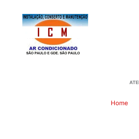
Ir
para
o
conteúdo
ATE
Home