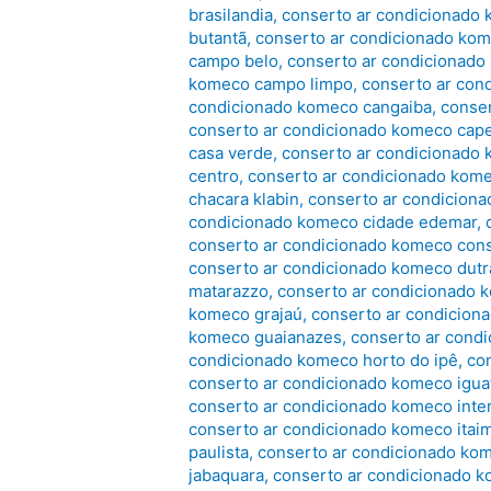
brasilandia
,
conserto ar condicionado 
butantã
,
conserto ar condicionado ko
campo belo
,
conserto ar condicionad
komeco campo limpo
,
conserto ar con
condicionado komeco cangaiba
,
conse
conserto ar condicionado komeco cape
casa verde
,
conserto ar condicionado 
centro
,
conserto ar condicionado kome
chacara klabin
,
conserto ar condiciona
condicionado komeco cidade edemar
,
conserto ar condicionado komeco con
conserto ar condicionado komeco dutr
matarazzo
,
conserto ar condicionado 
komeco grajaú
,
conserto ar condiciona
komeco guaianazes
,
conserto ar cond
condicionado komeco horto do ipê
,
co
conserto ar condicionado komeco igua
conserto ar condicionado komeco inte
conserto ar condicionado komeco itaim
paulista
,
conserto ar condicionado kom
jabaquara
,
conserto ar condicionado k