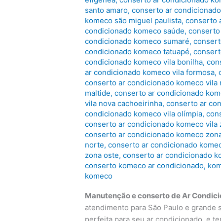
santo amaro
,
conserto ar condicionad
komeco são miguel paulista
,
conserto 
condicionado komeco saúde
,
conserto
condicionado komeco sumaré
,
consert
condicionado komeco tatuapé
,
consert
condicionado komeco vila bonilha
,
con
ar condicionado komeco vila formosa
,
conserto ar condicionado komeco vila
maltide
,
conserto ar condicionado kome
vila nova cachoeirinha
,
conserto ar co
condicionado komeco vila olímpia
,
con
conserto ar condicionado komeco vila 
conserto ar condicionado komeco zona
norte
,
conserto ar condicionado kome
zona oste
,
conserto ar condicionado k
conserto komeco ar condicionado
,
kom
komeco
Manutenção e conserto de Ar Condic
atendimento para São Paulo e grande 
perfeita para seu ar condicionado, e 