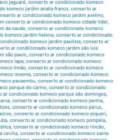
eco jaguaré
,
conserto ar condicionado komeco
do komeco jardim analia franco
,
conserto ar
onserto ar condicionado komeco jardim avelino
,
im conserto ar condicionado komeco cidade lider
,
im da saude
,
conserto ar condicionado komeco
do komeco jardim helena
,
conserto ar condicionado
condicionado komeco jardim paulista
,
conserto ar
erto ar condicionado komeco jardim são luis
im são paulo
,
conserto ar condicionado komeco
omeco lapa
,
conserto ar condicionado komeco
omeco limão
,
conserto ar condicionado komeco
 komeco moema
,
conserto ar condicionado komeco
komeco pacaembu
,
conserto ar condicionado komeco
meco parque do carmo
,
conserto ar condicionado
o ar condicionado komeco parque são domingos
,
iarca
,
conserto ar condicionado komeco penha
,
dizes
,
conserto ar condicionado komeco perus
,
eiros
,
conserto ar condicionado komeco piqueri
,
tuba
,
conserto ar condicionado komeco pompéia
,
blica
,
conserto ar condicionado komeco rincão
,
 cecilia
,
conserto ar condicionado komeco santa
omeco santana
,
conserto ar condicionado komeco