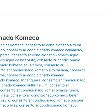
onado Komeco
técnica komeco
,
conserto ar condicionado alto da
eco
,
conserto ar condicionado komeco aclimação
,
oporto
,
conserto ar condicionado komeco água
co água da boa vista
,
conserto ar condicionado
onado komeco água funda
,
conserto ar
rto ar condicionado komeco alto da lapa
,
conserto
ros
,
conserto ar condicionado komeco
nado komeco anhanguera
,
conserto ar condicionado
cionado komeco arthur alvim
,
conserto ar
 conserto ar condicionado komeco barra funda
,
vista
,
conserto ar condicionado komeco belem
,
retiro
,
conserto ar condicionado komeco bosque
omeco bras
,
conserto ar condicionado komeco