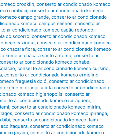
komeco brooklin
,
conserto ar condicionado komeco
meco cambuci
,
conserto ar condicionado komeco
o komeco campo grande
,
conserto ar condicionado
dicionado komeco campos eliseos
,
conserto ar
rto ar condicionado komeco capão redondo
,
la do socorro
,
conserto ar condicionado komeco
komeco caxingui
,
conserto ar condicionado komeco
co chacara flora
,
conserto ar condicionado komeco
do komeco chacara santo antonio
,
conserto ar
conserto ar condicionado komeco cohabe
,
solaçao
,
conserto ar condicionado komeco cursino
,
a
,
conserto ar condicionado komeco ermelino
komeco freguesia do ó
,
conserto ar condicionado
do komeco granja julieta conserto ar condicionado
icionado komeco higienopolis
,
conserto ar
nserto ar condicionado komeco ibirapuera
,
temi
,
conserto ar condicionado komeco imirim
,
rlagos
,
conserto ar condicionado komeco ipiranga
,
 bibi
,
conserto ar condicionado komeco itaim
eco itaquera
,
conserto ar condicionado komeco
omeco jaçanã
,
conserto ar condicionado komeco