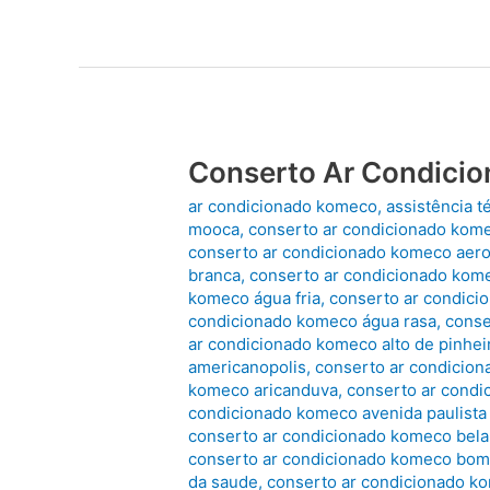
Condicionado
Multimarcas
Conserto Ar Condici
ar condicionado komeco
,
assistência 
mooca
,
conserto ar condicionado kom
conserto ar condicionado komeco aer
branca
,
conserto ar condicionado kome
komeco água fria
,
conserto ar condici
condicionado komeco água rasa
,
conse
ar condicionado komeco alto de pinhei
americanopolis
,
conserto ar condicio
komeco aricanduva
,
conserto ar condi
condicionado komeco avenida paulista
conserto ar condicionado komeco bela 
conserto ar condicionado komeco bom 
da saude
,
conserto ar condicionado k