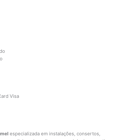
ado
do
ard Visa
emel
especializada em instalações, consertos,