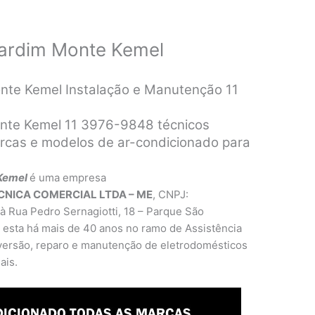
ardim Monte Kemel
nte Kemel Instalação e Manutenção 11
nte Kemel 11 3976-9848 técnicos
rcas e modelos de ar-condicionado para
 Kemel
é uma empresa
CNICA COMERCIAL LTDA – ME
, CNPJ:
à Rua Pedro Sernagiotti, 18 – Parque São
 esta há mais de 40 anos no ramo de Assistência
nversão, reparo e manutenção de eletrodomésticos
ais.