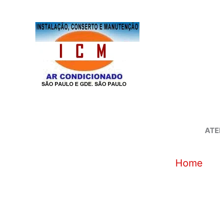
Ir
para
o
conteúdo
ATE
Home