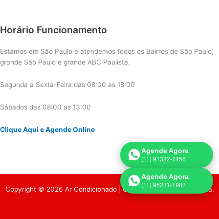
Horário Funcionamento
Estamos em São Paulo e atendemos todos os Bairros de São Paulo,
grande São Paulo e grande ABC Paulista.
Segunda a Sexta-Feira das 08:00 as 18:00
Sábados das 08:00 as 13:00
Clique Aqui e Agende Online
Agende Agora
(11) 91332-7456
Agende Agora
(11) 96231-1982
Copyright © 2026 Ar Condicionado | Criado por:
Página de Venda
.