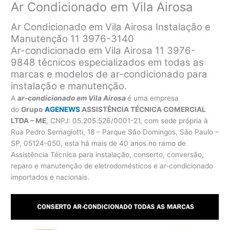
Ar Condicionado em Vila Airosa
Ar Condicionado em Vila Airosa Instalação e
Manutenção 11 3976-3140
Ar-condicionado em Vila Airosa 11 3976-
9848 técnicos especializados em todas as
marcas e modelos de ar-condicionado para
instalação e manutenção.
A
ar-condicionado em Vila Airosa
é uma empresa
do
Grupo
AGENEWS
ASSISTÊNCIA TÉCNICA COMERCIAL
LTDA – ME
, CNPJ: 05.205.526/0001-21, com sede própria à
Rua Pedro Sernagiotti, 18 – Parque São Domingos, São Paulo –
SP, 05124-050, esta há mais de 40 anos no ramo de
Assistência Técnica para instalação, conserto, conversão,
reparo e manutenção de eletrodomésticos e ar-condicionado
importados e nacionais.