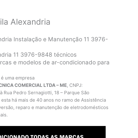
la Alexandria
ndria Instalação e Manutenção 11 3976-
ndria 11 3976-9848 técnicos
rcas e modelos de ar-condicionado para
a
é uma empresa
CNICA COMERCIAL LTDA – ME
, CNPJ:
à Rua Pedro Sernagiotti, 18 – Parque São
 esta há mais de 40 anos no ramo de Assistência
nversão, reparo e manutenção de eletrodomésticos
ais.