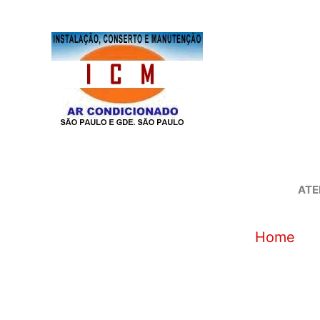
Ir
para
o
conteúdo
ATE
Home