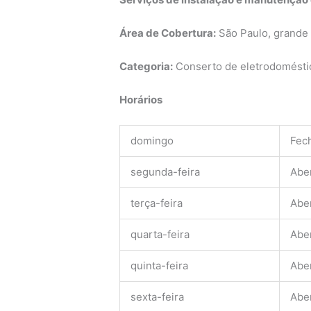
Área de Cobertura:
São Paulo, grande
Categoria:
Conserto de eletrodoméstic
Horários
domingo
Fec
segunda-feira
Abe
terça-feira
Abe
quarta-feira
Abe
quinta-feira
Abe
sexta-feira
Abe