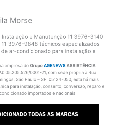
ila Morse
e Instalação e Manutenção 11 3976-3140
 11 3976-9848 técnicos especializados
de ar-condicionado para instalação e
ma empresa do
Grupo
AGENEWS
ASSISTÊNCIA
PJ: 05.205.526/0001-21, com sede própria à Rua
mingos, São Paulo – SP, 05124-050, esta há mais
ica para instalação, conserto, conversão, reparo e
condicionado importados e nacionais.