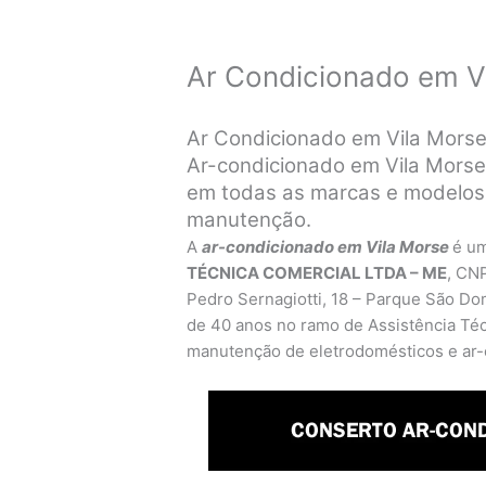
Ar Condicionado em V
Ar Condicionado em Vila Mors
Ar-condicionado em Vila Morse
em todas as marcas e modelos 
manutenção.
A
ar-condicionado em Vila Morse
é u
TÉCNICA COMERCIAL LTDA – ME
, CN
Pedro Sernagiotti, 18 – Parque São Do
de 40 anos no ramo de Assistência Técn
manutenção de eletrodomésticos e ar-