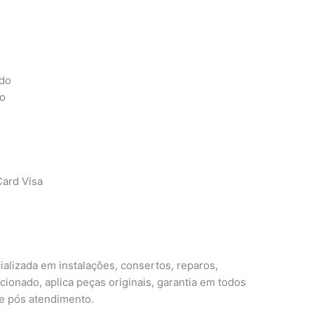
ado
do
ard Visa
alizada em instalações, consertos, reparos,
ionado, aplica peças originais, garantia em todos
é e pós atendimento.