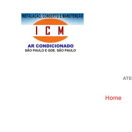
Ir
para
o
conteúdo
ATE
Home