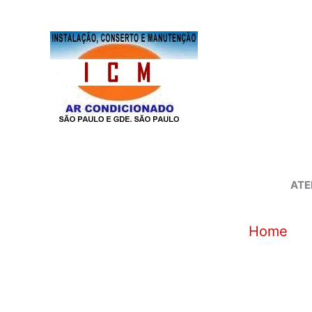
Ir
para
o
conteúdo
ATE
Home