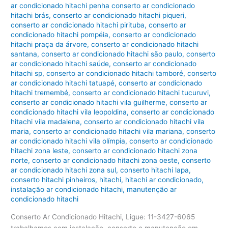
ar condicionado hitachi penha conserto ar condicionado
hitachi brás
,
conserto ar condicionado hitachi piqueri
,
conserto ar condicionado hitachi pirituba
,
conserto ar
condicionado hitachi pompéia
,
conserto ar condicionado
hitachi praça da árvore
,
conserto ar condicionado hitachi
santana
,
conserto ar condicionado hitachi são paulo
,
conserto
ar condicionado hitachi saúde
,
conserto ar condicionado
hitachi sp
,
conserto ar condicionado hitachi tamboré
,
conserto
ar condicionado hitachi tatuapé
,
conserto ar condicionado
hitachi tremembé
,
conserto ar condicionado hitachi tucuruvi
,
conserto ar condicionado hitachi vila guilherme
,
conserto ar
condicionado hitachi vila leopoldina
,
conserto ar condicionado
hitachi vila madalena
,
conserto ar condicionado hitachi vila
maria
,
conserto ar condicionado hitachi vila mariana
,
conserto
ar condicionado hitachi vila olímpia
,
conserto ar condicionado
hitachi zona leste
,
conserto ar condicionado hitachi zona
norte
,
conserto ar condicionado hitachi zona oeste
,
conserto
ar condicionado hitachi zona sul
,
conserto hitachi lapa
,
conserto hitachi pinheiros
,
hitachi
,
hitachi ar condicionado
,
instalação ar condicionado hitachi
,
manutenção ar
condicionado hitachi
Conserto Ar Condicionado Hitachi, Ligue: 11-3427-6065
trabalhamos com instalação, conserto e manutenção em