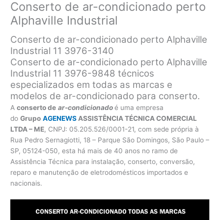
Conserto de ar-condicionado perto
Alphaville Industrial
Conserto de ar-condicionado perto Alphaville
Industrial 11 3976-3140
Conserto de ar-condicionado perto Alphaville
Industrial 11 3976-9848 técnicos
especializados em todas as marcas e
modelos de ar-condicionado para conserto.
A
conserto de
ar-condicionado
é uma empresa
do
Grupo
AGENEWS
ASSISTÊNCIA TÉCNICA COMERCIAL
LTDA – ME
, CNPJ: 05.205.526/0001-21, com sede própria à
Rua Pedro Sernagiotti, 18 – Parque São Domingos, São Paulo –
SP, 05124-050, esta há mais de 40 anos no ramo de
Assistência Técnica para instalação, conserto, conversão,
reparo e manutenção de eletrodomésticos importados e
nacionais.