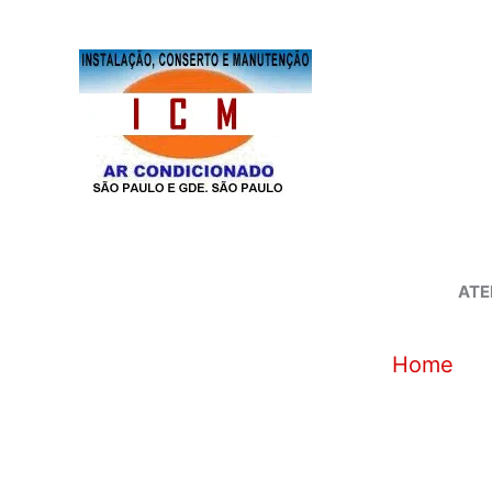
Ir
para
o
conteúdo
ATE
Home