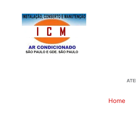
Ir
para
o
conteúdo
ATE
Home