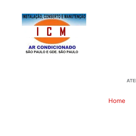
Ir
para
o
conteúdo
ATE
Home