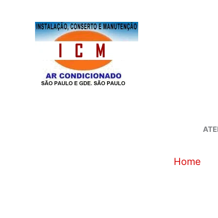
Ir
para
o
conteúdo
ATE
Home