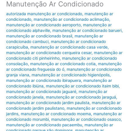
Manutenção Ar Condicionado
autorizada manutenção ar condicionado
,
manutenção ar
condicionado
,
manutenção ar condicionado aclimação
,
manutenção ar condicionado aeroporto
,
manutenção ar
condicionado alphaville
,
manutenção ar condicionado barueri
,
manutenção ar condicionado brasil
,
manutenção ar
condicionado cambuci
,
manutenção ar condicionado
carapicuíba
,
manutenção ar condicionado casa verde
,
manutenção ar condicionado cerqueira cesar
,
manutenção ar
condicionado citi pinheirinho
,
manutenção ar condicionado
consolação
,
manutenção ar condicionado cotia
,
manutenção
ar condicionado freguesia do ó
,
manutenção ar condicionado
granja viana
,
manutenção ar condicionado higienópolis
,
manutenção ar condicionado ibirapuera
,
manutenção ar
condicionado ibiúna
,
manutenção ar condicionado itaim bibi
,
manutenção ar condicionado jaguaré
,
manutenção ar
condicionado janela
,
manutenção ar condicionado jaraguá
,
manutenção ar condicionado jardim paulista
,
manutenção ar
condicionado jardim paulistano
,
manutenção ar condicionado
jardins
,
manutenção ar condicionado moema
,
manutenção ar
condicionado morumbi
,
manutenção ar condicionado osasco
,
manutenção ar condicionado pacaembu
,
manutenção ar
condicionado parque são domingos
,
manutenção ar