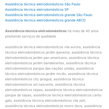
Assistência técnica eletrodomésticos São Paulo
Assistência técnica eletrodomésticos SP
Assistência técnica eletrodomésticos grande São Paulo
Assistência técnica eletrodomésticos grande ABCD
Assistência técnica eletrodomésticos
há mais de 40 anos
prestando serviços de qualidade
assistência técnica eletrodomésticos vila aurora, assistência técnica eletrodomésticos jardim ipanema, assistência técnica eletrodomésticos jardim pan americano, assistência técnica eletrodomésticos jardim bandeirantes, assistência técnica eletrodomésticos parque das nações unidas, assistência técnica eletrodomésticos jardim rincão, assistência técnica eletrodomésticos city jaraguá, assistência técnica eletrodomésticos sol nascente, assistência técnica eletrodomésticos taipas, assistência técnica eletrodomésticos parque de taipas, assistência técnica eletrodomésticos canto galo, assistência técnica eletrodomésticos vila zatt, assistência técnica eletrodomésticos morro doce, assistência técnica eletrodomésticos jardim regina, assistência técnica eletrodomésticos vila mirante, assistência técnica eletrodomésticos mutinga, assistência técnica eletrodomésticos vila mutinga, assistência técnica eletrodomésticos em são paulo, assistência técnica eletrodomésticos sp, assistência técnica eletrodomésticos são paulo, assistência técnica eletrodomésticos perto de são paulo, assistência técnica eletrodomésticos brasil, assistência técnica eletrodomésticos zona norte, assistência técnica eletrodomésticos zona sul, assistência técnica eletrodomésticos zona leste, assistência técnica eletrodomésticos zona oeste, assistência técnica eletrodomésticos pirituba, assistência técnica eletrodomésticos piqueri, assistência técnica eletrodomésticos freguesia do ó, assistência técnica eletrodomésticos parque são domingos, assistência técnica eletrodomésticos jaguaré, assistência técnica eletrodomésticos parque Samsung, assistência técnica eletrodomésticos jaguara, assistência técnica eletrodomésticos jaraguá, assistência técnica eletrodomésticos parada de taipas, assistência técnica eletrodomésticos osasco, assistência técnica eletrodomésticos barueri, assistência técnica eletrodomésticos alphaville, assistência técnica eletrodomésticos tamboré, assistência técnica eletrodomésticos cotia, assistência técnica eletrodomésticos granja viana, assistência técnica eletrodomésticos carapicuíba, assistência técnica eletrodomésticos santana, assistência técnica eletrodomésticos casa verde, assistência técnica eletrodomésticos tremembé, assistência técnica eletrodomésticos imirim, assistência técnica eletrodomésticos jardim são bento, assistência técnica eletrodomésticos jardim são paulo, assistência técnica eletrodomésticos vila maria, assistência técnica eletrodomésticos lapa, assistência técnica eletrodomésticos alto da lapa, assistência técnica eletrodomésticos pinheiros, assistência técnica eletrodomésticos alto de pinheiros, assistência técnica eletrodomésticos perdizes, assistência técnica eletrodomésticos pacembu, assistência técnica eletrodomésticos pompeia, assistência técnica eletrodomésticos vila leolpodina, assistência técnica eletrodomésticos vila romana, assistência técnica eletrodomésticos city lapa, assistência técnica eletrodomésticos ceasa, assistência técnica eletrodomésticos villa lobos, assistência técnica eletrodomésticos vila hamburguesa, assistência técnica eletrodomésticos jardins, assistência técnica eletrodomésticos jardim paulista, assistência técnica eletrodomésticos jardim paulistano, assistência técnica eletrodomésticos jardim europa, assistência técnica eletrodomésticos vila olímpia, assistência técnica eletrodomésticos vila nova conceição, assistência técnica eletrodomésticos vila clementino, assistência técnica eletrodomésticos moema, assistência técnica eletrodomésticos ibirapuera, assistência técnica eletrodomésticos cerqueira cesar, assistência técnica eletrodomésticos consolação, assistência técnica eletrodomésticos vila buarque, assistência técnica eletrodomésticos higienópolis, assistência técnica eletrodomésticos campo belo, assistência técnica eletrodomésticos aeroporto, assistência técnica eletrodomésticos santo amaro, assistência técnica eletrodomésticos morumbi, assistência técnica eletrodomésticos morumbi sul, assistência técnica eletrodomésticos real parque, assistência técnica eletrodomésticos bela vista, assistência técnica eletrodomésticos vila mariana, assistência técnica eletrodomésticos praça da árvore, assistência técnica eletrodomésticos bosque da sáude, assistência técnica eletrodomésticos tatuapé, assistência técnica eletrodomésticos penha, assistência técnica eletrodomésticos jardim anália franco, assistência técnica eletrodomésticos butantã, assistência técnica eletrodomésticos cidade jardim, assistência técnica eletrodomésticos jardim luzitania, assistência técnica eletrodomésticos vila progredior, assistência técnica eletrodomésticos jardim silvia, assistência técnica eletrodomésticos paineiras do morumbi, assistência técnica eletrodomésticos brooklin, assistência técnica eletrodomésticos vila sonia, assistência técnica eletrodomésticos indianópolis, assistência técnica eletrodomésticos planalto paulista, assistência técnica eletrodomésticos jardim petropolis, assistência técnica eletrodomésticos brooklin velho, assistência técnica eletrodomésticos jardim cordeiro, assistência técnica eletrodomésticos chácara santo antonio, assistência técnica eletrodomésticos alto da boa vista, assistência técnica eletrodomésticos vila elvira, assistência técnica eletrodomésticos santa cecília, assistência técnica eletrodomésticos aclimação, assistência técnica eletrodomésticos cambuci, assistência técnica eletrodomésticos ipiranga, assistência técnica eletrodomésticos são caetano, assistência técnica eletrodomésticos são bernado, assistência técnica eletrodomésticos santo andré, assistência técnica eletrodomésticos vila madalena, assistência técnica eletrodomésticos jardim das flores, assistência técnica eletrodomésticos parque dos príncipes, assistência técnica eletrodomésticos em são paulo, assistência técnica eletrodomésticos são paulo, assistência técnica eletrodomésticos perto de são paulo, assistência técnica eletrodoméstico, assistência técnica para eletrodoméstico, assistência técnica eletrodomésticos nacionais e importados, assistência técnica de eletrodomésticos em são paulo, assisténcia assistência técnica eletrodomésticos, assistencia tecnica eletrodomesticos sp, assistencia tecnica eletrodomesticos zona norte, conserto de eletrodomésticos sp, assistencia tecnica microondas zona leste, assistencia tecnica eletrodomesticos pinheiros, assistência técnica eletrodomésticos importados, assistência técnica eletrodoméstico importado, assistência técnica para eletrodomésticos em saúde, assistência técnica para eletrodomésticos em república, assistência técnica eletrodoméstico brastemp, assistência técnica eletrodoméstico electrolux, assistência técnica eletrodoméstico bosch, assistência técnica eletrodoméstico continental, assistência técnica eletrodoméstico consul, assistência técnica eletrodoméstico ge, assistência técnica eletrodoméstico mueller, assistência técnica eletrodoméstico whirlpool, assistência técnica eletrodoméstico atlas, assistência técnica eletrodoméstico dako, assistência técnica eletrodoméstico clarice, assistência técnica eletrodoméstico lg, assistência técnica eletrodoméstico venax, assistência técnica eletrodoméstico samsung, assistência técnica eletrodoméstico tecno, assistência técnica eletrodoméstico lofra, assistência técnica eletrodoméstico bertazzoni, assistência técnica eletrodoméstico maytag, assistência técnica eletrodoméstico liebherr, assistência técnica eletrodoméstico amana, assistência técnica eletrodoméstico speed queen, assistência técnica eletrodoméstico esmaltec, assistência técnica eletrodoméstico elettromec, assistência técnica eletrodoméstico futura, assistência técnica eletrodoméstico braslar, assistência técnica eletrodoméstico asko, assistência técnica eletrodoméstico ilve, assistência técnica eletrodoméstico metalmaq, assistência técnica eletrodoméstico best, assistência técnica eletrodoméstico fogatti, assistência técnica eletrodoméstico dacor, assistência técnica eletrodoméstico realce, assistência técnica eletrodoméstico ducane, assistência técnica eletrodoméstico fischer, assistência técnica eletrodoméstico faber, assistência técnica eletrodoméstico gaggenau, assistência técnica eletrodoméstico venâncio, assistência técnica eletrodoméstico goumert, assistência técnica eletrodoméstico tecnogás, assistência técnica eletrodoméstico heartland, assistência técnica eletrodoméstico jenn air, assistência técnica eletrodoméstico maruel, assistência técnica eletrodoméstico sub zero, assistência técnica eletrodoméstico weber, assistência técnica eletrodoméstico smeg, assistência técnica eletrodoméstico wolf, assistência técnica eletrodoméstico viking, assistência técnica eletrodoméstico u-line, assistência técnica eletrodoméstico frigidaire, assistência técnica eletrodoméstico kenmore, assistência técnica eletrodoméstico ariston, assistência técnica eletrodoméstico aga, assistência técnica eletrodoméstico american range, assistência técnica eletrodoméstico thermador, assistência técnica eletrodoméstico blomberg, assistência técnica eletrodoméstico northland, assistência técnica eletrodoméstico dcs, assistência técnica eletrodoméstico diva, assistência técnica geladeira, assistência técnica refrigerador, assistência técnica ar-condicionado, assistência técnica freezer, assistência técnica adega, assistência técnica frigobar, assistência técnica geladeira side by side, assistência técnica refrigerador side by side, assistência técnica frost free, assistência técnica geladeia frost free, assistência técnica fogão, assistência técnica forno, assistência técnica cooktop, assistência técnica microondas, assistência técnica forno elétrico, assistência técnica forno a gás, assistência técnica lavadora, assistência técnica secadora, assistência técnica lava e seca, assistência técnica máquina de lavar, assistência técnica máquina de secar, assistência técnica máquina de lavar e secar, assistência técnica máquina de lavar roupa, assistência técnica máquina de sec