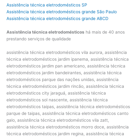
Assistência técnica eletrodomésticos SP
Assistência técnica eletrodomésticos grande São Paulo
Assistência técnica eletrodomésticos grande ABCD
Assistência técnica eletrodomésticos
há mais de 40 anos
prestando serviços de qualidade
assistência técnica eletrodomésticos vila aurora, assistência técnica eletrodomésticos jardim ipanema, assistência técnica eletrodomésticos jardim pan americano, assistência técnica eletrodomésticos jardim bandeirantes, assistência técnica eletrodomésticos parque das nações unidas, assistência técnica eletrodomésticos jardim rincão, assistência técnica eletrodomésticos city jaraguá, assistência técnica eletrodomésticos sol nascente, assistência técnica eletrodomésticos taipas, assistência técnica eletrodomésticos parque de taipas, assistência técnica eletrodomésticos canto galo, assistência técnica eletrodomésticos vila zatt, assistência técnica eletrodomésticos morro doce, assistência técnica eletrodomésticos jardim regina, assistência técnica eletrodomésticos vila mirante, assistência técnica eletrodomésticos mutinga, assistência técnica eletrodomésticos vila mutinga, assistência técnica eletrodomésticos em são paulo, assistência técnica eletrodomésticos sp, assistência técnica eletrodomésticos são paulo, assistência técnica eletrodomésticos perto de são paulo, assistência técnica eletrodomésticos brasil, assistência técnica eletrodomésticos zona norte, assistência técnica eletrodomésticos zona sul, assistência técnica eletrodomésticos zona leste, assistência técnica eletrodomésticos zona oeste, assistência técnica eletrodomésticos pirituba, assistência técnica eletrodomésticos piqueri, assistência técnica eletrodomésticos freguesia do ó, assistência técnica eletrodomésticos parque são domingos, assistência técnica eletrodomésticos jaguaré, assistência técnica eletrodomésticos parque Samsung, assistência técnica eletrodomésticos jaguara, assistência técnica eletrodomésticos jaraguá, assistência técnica eletrodomésticos parada de taipas, assistência técnica eletrodomésticos osasco, assistência técnica eletrodomésticos barueri, assistência técnica eletrodomésticos alphaville, assistência técnica eletrodomésticos tamboré, assistência técnica eletrodomésticos cotia, assistência técnica eletrodomésticos granja viana, assistência técnica eletrodomésticos carapicuíba, assistência técnica eletrodomésticos santana, assistência técnica eletrodomésticos casa verde, assistência técnica eletrodomésticos tremembé, assistência técnica eletrodomésticos imirim, assistência técnica eletrodomésticos jardim são bento, assistência técnica eletrodomésticos jardim são paulo, assistência técnica eletrodomésticos vila maria, assistência técnica eletrodomésticos lapa, assistência técnica eletrodomésticos alto da lapa, assistência técnica eletrodomésticos pinheiros, assistência técnica eletrodomésticos alto de pinheiros, assistência técnica eletrodomésticos perdizes, assistência técnica eletrodomésticos pacembu, assistência técnica eletrodomésticos pompeia, assistência técnica eletrodomésticos vila leolpodina, assistência técnica eletrodomésticos vila romana, assistência técnica eletrodomésticos city lapa, assistência técnica eletrodomésticos ceasa, assistência técnica eletrodomésticos villa lobos, assistência técnica eletrodomésticos vila hamburguesa, assistência técnica eletrodomésticos jardins, assistência técnica eletrodomésticos jardim paulista, assistência técnica eletrodomésticos jardim paulistano, assistência técnica eletrodomésticos jardim europa, assistência técnica eletrodomésticos vila olímpia, assistência técnica eletrodomésticos vila nova conceição, assistência técnica eletrodomésticos vila clementino, assistência técnica eletrodomésticos moema, assistência técnica eletrodomésticos ibirapuera, assistência técnica eletrodomésticos cerqueira cesar, assistência técnica eletrodomésticos consolação, assistência técnica eletrodomésticos vila buarque, assistência técnica eletrodomésticos higienópolis, assistência técnica eletrodomésticos campo belo, assistência técnica eletrodomésticos aeroporto, assistência técnica eletrodomésticos santo amaro, assistência técnica eletrodomésticos morumbi, assistência técnica eletrodomésticos morumbi sul, assistência técnica eletrodomésticos real parque, assistência técnica eletrodomésticos bela vista, assistência técnica eletrodomésticos vila mariana, assistência técnica eletrodomésticos praça da árvore, assistência técnica eletrodomésticos bosque da sáude, assistência técnica eletrodomésticos tatuapé, assistência técnica eletrodomésticos penha, assistência técnica eletrodomésticos jardim anália franco, assistência técnica eletrodomésticos butantã, assistência técnica eletrodomésticos cidade jardim, assistência técnica eletrodomésticos jardim luzitania, assistência técnica eletrodomésticos vila progredior, assistência técnica eletrodomésticos jardim silvia, assistência técnica eletrodomésticos paineiras do morumbi, assistência técnica eletrodomésticos brooklin, assistência técnica eletrodomésticos vila sonia, assistência técnica eletrodomésticos indianópolis, assistência técnica eletrodomésticos planalto paulista, assistência técnica eletrodomésticos jardim petropolis, assistência técnica eletrodomésticos brooklin velho, assistência técnica eletrodomésticos jardim cordeiro, assistência técnica eletrodomésticos chácara santo antonio, assistência técnica eletrodomésticos alto da boa vista, assistência técnica eletrodomésticos vila elvira, assistência técnica eletrodomésticos santa cecília, assistência técnica eletrodomésticos aclimação, assistência técnica eletrodomésticos cambuci, assistência técnica eletrodomésticos ipiranga, assistência técnica eletrodomésticos são caetano, assistência técnica eletrodomésticos são bernado, assistência técnica eletrodomésticos santo andré, assistência técnica eletrodomésticos vila madalena, assistência técnica eletrodomésticos jardim das flores, assistência técnica eletrodomésticos parque dos príncipes, assistência técnica eletrodomésticos em são paulo, assistência técnica eletrodomésticos são paulo, assistência técnica eletrodomésticos perto de são paulo, assistência técnica eletrodoméstico, assistência técnica para eletrodoméstico, assistência técnica eletrodomésticos nacionais e importados, assistência técnica de eletrodomésticos em são paulo, assisténcia assistência técnica eletrodomésticos, assistencia tecnica eletrodomesticos sp, assistencia tecnica eletrodomesticos zona norte, conserto de eletrodomésticos sp, assistencia tecnica microondas zona leste, assistencia tecnica eletrodomesticos pinheiros, assistência técnica eletrodomésticos importados, assistência técnica eletrodoméstico importado, assistência técnica para eletrodomésticos em saúde, assistência técnica para eletrodomésticos em república, assistência técnica eletrodoméstico brastemp, assistência técnica eletrodoméstico electrolux, assistência técnica eletrodoméstico bosch, assistência técnica eletrodoméstico continental, assistência técnica eletrodoméstico consul, assistência técnica eletrodoméstico ge, assistência técnica eletrodoméstico mueller, assistência técnica eletrodoméstico whirlpool, assistência técnica eletrodoméstico atlas, assistência técnica eletrodoméstico dako, assistência técnica eletrodoméstico clarice, assistência técnica eletrodoméstico lg, assistência técnica eletrodoméstico venax, assistência técnica eletrodoméstico samsung, assistência técnica eletrodoméstico tecno, assistência técnica eletrodoméstico lofra, assistência técnica eletrodoméstico bertazzoni, assistência técnica eletrodoméstico maytag, assistência técnica eletrodoméstico liebherr, assistência técnica eletrodoméstico amana, assistência técnica eletrodoméstico speed queen, assistência técnica eletrodoméstico esmaltec, assistência técnica eletrodoméstico elettromec, assistência técnica eletrodoméstico futura, assistência técnica eletrodoméstico braslar, assistência técnica eletrodoméstico asko, assistência técnica eletrodoméstico ilve, assistência técnica eletrodoméstico metalmaq, assistência técnica eletrodoméstico best, assistência técnica eletrodoméstico fogatti, assistência técnica eletrodoméstico dacor, assistência técnica eletrodoméstico realce, assistência técnica eletrodoméstico ducane, assistência técnica eletrodoméstico fischer, assistência técnica eletrodoméstico faber, assistência técnica eletrodoméstico gaggenau, assistência técnica eletrodoméstico venâncio, assistência técnica eletrodoméstico goumert, assistência técnica eletrodoméstico tecnogás, assistência técnica eletrodoméstico heartland, assistência técnica eletrodoméstico jenn air, assistência técnica eletrodoméstico maruel, assistência técnica eletrodoméstico sub zero, assistência técnica eletrodoméstico weber, assistência técnica eletrodoméstico smeg, assistência técnica eletrodoméstico wolf, assistência técnica eletrodoméstico viking, assistência técnica eletrodoméstico u-line, assistência técnica eletrodoméstico frigidaire, assistência técnica eletrodoméstico kenmore, assistência técnica eletrodoméstico ariston, assistência técnica eletrodoméstico aga, assistência técnica eletrodoméstico american range, assistência técnica eletrodoméstico thermador, assistência técnica eletrodoméstico blomberg, assistência técnica eletrodoméstico northland, assistência técnica eletrodoméstico dcs, assistência técnica eletrodoméstico diva, assistência técnica geladeira, assistência técnica refrigerador, assistência técnica ar-condicionado, assistência técnica freezer, assistência técnica adega, assistência técnica frigobar, assistência técnica geladeira side by side, assistência técnica refrigerador side by side, assistência técnica frost free, assistência técnica geladeia frost free, assistência técnica fogão, assistência técnica forno, assistência técnica cooktop, assistência técnica microondas, assistência técnica forno elétrico, assistência técnica forno a gás, assistência técnica lavadora, assistência técnica secadora, assistência técnica lava e seca, assistência técnica máquina de lavar, assistência técnica máquina de secar, assistência técnica máquina de lavar e secar, assistência técnica máquina de lavar roupa, assistência técnica máquina de sec