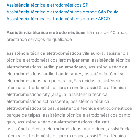
Assistência técnica eletrodomésticos SP
Assistência técnica eletrodomésticos grande São Paulo
Assistência técnica eletrodomésticos grande ABCD
Assistência técnica eletrodomésticos
há mais de 40 anos
prestando serviços de qualidade
assistência técnica eletrodomésticos vila aurora, assistência técnica eletrodomésticos jardim ipanema, assistência técnica eletrodomésticos jardim pan americano, assistência técnica eletrodomésticos jardim bandeirantes, assistência técnica eletrodomésticos parque das nações unidas, assistência técnica eletrodomésticos jardim rincão, assistência técnica eletrodomésticos city jaraguá, assistência técnica eletrodomésticos sol nascente, assistência técnica eletrodomésticos taipas, assistência técnica eletrodomésticos parque de taipas, assistência técnica eletrodomésticos canto galo, assistência técnica eletrodomésticos vila zatt, assistência técnica eletrodomésticos morro doce, assistência técnica eletrodomésticos jardim regina, assistência técnica eletrodomésticos vila mirante, assistência técnica eletrodomésticos mutinga, assistência técnica eletrodomésticos vila mutinga, assistência técnica eletrodomésticos em são paulo, assistência técnica eletrodomésticos sp, assistência técnica eletrodomésticos são paulo, assistência técnica eletrodomésticos perto de são paulo, assistência técnica eletrodomésticos brasil, assistência técnica eletrodomésticos zona norte, assistência técnica eletrodomésticos zona sul, assistência técnica eletrodomésticos zona leste, assistência técnica eletrodomésticos zona oeste, assistência técnica eletrodomésticos pirituba, assistência técnica eletrodomésticos piqueri, assistência técnica eletrodomésticos freguesia do ó, assistência técnica eletrodomésticos parque são domingos, assistência técnica eletrodomésticos jaguaré, assistência técnica eletrodomésticos parque Samsung, assistência técnica eletrodomésticos jaguara, assistência técnica eletrodomésticos jaraguá, assistência técnica eletrodomésticos parada de taipas, assistência técnica eletrodomésticos osasco, assistência técnica eletrodomésticos barueri, assistência técnica eletrodomésticos alphaville, assistência técnica eletrodomésticos tamboré, assistência técnica eletrodomésticos cotia, assistência técnica eletrodomésticos granja viana, assistência técnica eletrodomésticos carapicuíba, assistência técnica eletrodomésticos santana, assistência técnica eletrodomésticos casa verde, assistência técnica eletrodomésticos tremembé, assistência técnica eletrodomésticos imirim, assistência técnica eletrodomésticos jardim são bento, assistência técnica eletrodomésticos jardim são paulo, assistência técnica eletrodomésticos vila maria, assistência técnica eletrodomésticos lapa, assistência técnica eletrodomésticos alto da lapa, assistência técnica eletrodomésticos pinheiros, assistência técnica eletrodomésticos alto de pinheiros, assistência técnica eletrodomésticos perdizes, assistência técnica eletrodomésticos pacembu, assistência técnica eletrodomésticos pompeia, assistência técnica eletrodomésticos vila leolpodina, assistência técnica eletrodomésticos vila romana, assistência técnica eletrodomésticos city lapa, assistência técnica eletrodomésticos ceasa, assistência técnica eletrodomésticos villa lobos, assistência técnica eletrodomésticos vila hamburguesa, assistência técnica eletrodomésticos jardins, assistência técnica eletrodomésticos jardim paulista, assistência técnica eletrodomésticos jardim paulistano, assistência técnica eletrodomésticos jardim europa, assistência técnica eletrodomésticos vila olímpia, assistência técnica eletrodomésticos vila nova conceição, assistência técnica eletrodomésticos vila clementino, assistência técnica eletrodomésticos moema, assistência técnica eletrodomésticos ibirapuera, assistência técnica eletrodomésticos cerqueira cesar, assistência técnica eletrodomésticos consolação, assistência técnica eletrodomésticos vila buarque, assistência técnica eletrodomésticos higienópolis, assistência técnica eletrodomésticos campo belo, assistência técnica eletrodomésticos aeroporto, assistência técnica eletrodomésticos santo amaro, assistência técnica eletrodomésticos morumbi, assistência técnica eletrodomésticos morumbi sul, assistência técnica eletrodomésticos real parque, assistência técnica eletrodomésticos bela vista, assistência técnica eletrodomésticos vila mariana, assistência técnica eletrodomésticos praça da árvore, assistência técnica eletrodomésticos bosque da sáude, assistência técnica eletrodomésticos tatuapé, assistência técnica eletrodomésticos penha, assistência técnica eletrodomésticos jardim anália franco, assistência técnica eletrodomésticos butantã, assistência técnica eletrodomésticos cidade jardim, assistência técnica eletrodomésticos jardim luzitania, assistência técnica eletrodomésticos vila progredior, assistência técnica eletrodomésticos jardim silvia, assistência técnica eletrodomésticos paineiras do morumbi, assistência técnica eletrodomésticos brooklin, assistência técnica eletrodomésticos vila sonia, assistência técnica eletrodomésticos indianópolis, assistência técnica eletrodomésticos planalto paulista, assistência técnica eletrodomésticos jardim petropolis, assistência técnica eletrodomésticos brooklin velho, assistência técnica eletrodomésticos jardim cordeiro, assistência técnica eletrodomésticos chácara santo antonio, assistência técnica eletrodomésticos alto da boa vista, assistência técnica eletrodomésticos vila elvira, assistência técnica eletrodomésticos santa cecília, assistência técnica eletrodomésticos aclimação, assistência técnica eletrodomésticos cambuci, assistência técnica eletrodomésticos ipiranga, assistência técnica eletrodomésticos são caetano, assistência técnica eletrodomésticos são bernado, assistência técnica eletrodomésticos santo andré, assistência técnica eletrodomésticos vila madalena, assistência técnica eletrodomésticos jardim das flores, assistência técnica eletrodomésticos parque dos príncipes, assistência técnica eletrodomésticos em são paulo, assistência técnica eletrodomésticos são paulo, assistência técnica eletrodomésticos perto de são paulo, assistência técnica eletrodoméstico, assistência técnica para eletrodoméstico, assistência técnica eletrodomésticos nacionais e importados, assistência técnica de eletrodomésticos em são paulo, assisténcia assistência técnica eletrodomésticos, assistencia tecnica eletrodomesticos sp, assistencia tecnica eletrodomesticos zona norte, conserto de eletrodomésticos sp, assistencia tecnica microondas zona leste, assistencia tecnica eletrodomesticos pinheiros, assistência técnica eletrodomésticos importados, assistência técnica eletrodoméstico importado, assistência técnica para eletrodomésticos em saúde, assistência técnica para eletrodomésticos em república, assistência técnica eletrodoméstico brastemp, assistência técnica eletrodoméstico electrolux, assistência técnica eletrodoméstico bosch, assistência técnica eletrodoméstico continental, assistência técnica eletrodoméstico consul, assistência técnica eletrodoméstico ge, assistência técnica eletrodoméstico mueller, assistência técnica eletrodoméstico whirlpool, assistência técnica eletrodoméstico atlas, assistência técnica eletrodoméstico dako, assistência técnica eletrodoméstico clarice, assistência técnica eletrodoméstico lg, assistência técnica eletrodoméstico venax, assistência técnica eletrodoméstico samsung, assistência técnica eletrodoméstico tecno, assistência técnica eletrodoméstico lofra, assistência técnica eletrodoméstico bertazzoni, assistência técnica eletrodoméstico maytag, assistência técnica eletrodoméstico liebherr, assistência técnica eletrodoméstico amana, assistência técnica eletrodoméstico speed queen, assistência técnica eletrodoméstico esmaltec, assistência técnica eletrodoméstico elettromec, assistência técnica eletrodoméstico futura, assistência técnica eletrodoméstico braslar, assistência técnica eletrodoméstico asko, assistência técnica eletrodoméstico ilve, assistência técnica eletrodoméstico metalmaq, assistência técnica eletrodoméstico best, assistência técnica eletrodoméstico fogatti, assistência técnica eletrodoméstico dacor, assistência técnica eletrodoméstico realce, assistência técnica eletrodoméstico ducane, assistência técnica eletrodoméstico fischer, assistência técnica eletrodoméstico faber, assistência técnica eletrodoméstico gaggenau, assistência técnica eletrodoméstico venâncio, assistência técnica eletrodoméstico goumert, assistência técnica eletrodoméstico tecnogás, assistência técnica eletrodoméstico heartland, assistência técnica eletrodoméstico jenn air, assistência técnica eletrodoméstico maruel, assistência técnica eletrodoméstico sub zero, assistência técnica eletrodoméstico weber, assistência técnica eletrodoméstico smeg, assistência técnica eletrodoméstico wolf, assistência técnica eletrodoméstico viking, assistência técnica eletrodoméstico u-line, assistência técnica eletrodoméstico frigidaire, assistência técnica eletrodoméstico kenmore, assistência técnica eletrodoméstico ariston, assistência técnica eletrodoméstico aga, assistência técnica eletrodoméstico american range, assistência técnica eletrodoméstico thermador, assistência técnica eletrodoméstico blomberg, assistência técnica eletrodoméstico northland, assistência técnica eletrodoméstico dcs, assistência técnica eletrodoméstico diva, assistência técnica geladeira, assistência técnica refrigerador, assistência técnica ar-condicionado, assistência técnica freezer, assistência técnica adega, assistência técnica frigobar, assistência técnica geladeira side by side, assistência técnica refrigerador side by side, assistência técnica frost free, assistência técnica geladeia frost free, assistência técnica fogão, assistência técnica forno, assistência técnica cooktop, assistência técnica microondas, assistência técnica forno elétrico, assistência técnica forno a gás, assistência técnica lavadora, assistência técnica secadora, assistência técnica lava e seca, assistência técnica máquina de lavar, assistência técnica máquina de secar, assistência técnica máquina de lavar e secar, assistência técnica máquina de lavar roupa, assistência técnica máquina de sec