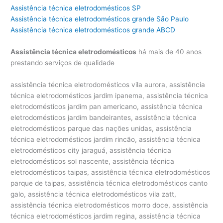
Assistência técnica eletrodomésticos SP
Assistência técnica eletrodomésticos grande São Paulo
Assistência técnica eletrodomésticos grande ABCD
Assistência técnica eletrodomésticos
há mais de 40 anos
prestando serviços de qualidade
assistência técnica eletrodomésticos vila aurora, assistência técnica eletrodomésticos jardim ipanema, assistência técnica eletrodomésticos jardim pan americano, assistência técnica eletrodomésticos jardim bandeirantes, assistência técnica eletrodomésticos parque das nações unidas, assistência técnica eletrodomésticos jardim rincão, assistência técnica eletrodomésticos city jaraguá, assistência técnica eletrodomésticos sol nascente, assistência técnica eletrodomésticos taipas, assistência técnica eletrodomésticos parque de taipas, assistência técnica eletrodomésticos canto galo, assistência técnica eletrodomésticos vila zatt, assistência técnica eletrodomésticos morro doce, assistência técnica eletrodomésticos jardim regina, assistência técnica eletrodomésticos vila mirante, assistência técnica eletrodomésticos mutinga, assistência técnica eletrodomésticos vila mutinga, assistência técnica eletrodomésticos em são paulo, assistência técnica eletrodomésticos sp, assistência técnica eletrodomésticos são paulo, assistência técnica eletrodomésticos perto de são paulo, assistência técnica eletrodomésticos brasil, assistência técnica eletrodomésticos zona norte, assistência técnica eletrodomésticos zona sul, assistência técnica eletrodomésticos zona leste, assistência técnica eletrodomésticos zona oeste, assistência técnica eletrodomésticos pirituba, assistência técnica eletrodomésticos piqueri, assistência técnica eletrodomésticos freguesia do ó, assistência técnica eletrodomésticos parque são domingos, assistência técnica eletrodomésticos jaguaré, assistência técnica eletrodomésticos parque Samsung, assistência técnica eletrodomésticos jaguara, assistência técnica eletrodomésticos jaraguá, assistência técnica eletrodomésticos parada de taipas, assistência técnica eletrodomésticos osasco, assistência técnica eletrodomésticos barueri, assistência técnica eletrodomésticos alphaville, assistência técnica eletrodomésticos tamboré, assistência técnica eletrodomésticos cotia, assistência técnica eletrodomésticos granja viana, assistência técnica eletrodomésticos carapicuíba, assistência técnica eletrodomésticos santana, assistência técnica eletrodomésticos casa verde, assistência técnica eletrodomésticos tremembé, assistência técnica eletrodomésticos imirim, assistência técnica eletrodomésticos jardim são bento, assistência técnica eletrodomésticos jardim são paulo, assistência técnica eletrodomésticos vila maria, assistência técnica eletrodomésticos lapa, assistência técnica eletrodomésticos alto da lapa, assistência técnica eletrodomésticos pinheiros, assistência técnica eletrodomésticos alto de pinheiros, assistência técnica eletrodomésticos perdizes, assistência técnica eletrodomésticos pacembu, assistência técnica eletrodomésticos pompeia, assistência técnica eletrodomésticos vila leolpodina, assistência técnica eletrodomésticos vila romana, assistência técnica eletrodomésticos city lapa, assistência técnica eletrodomésticos ceasa, assistência técnica eletrodomésticos villa lobos, assistência técnica eletrodomésticos vila hamburguesa, assistência técnica eletrodomésticos jardins, assistência técnica eletrodomésticos jardim paulista, assistência técnica eletrodomésticos jardim paulistano, assistência técnica eletrodomésticos jardim europa, assistência técnica eletrodomésticos vila olímpia, assistência técnica eletrodomésticos vila nova conceição, assistência técnica eletrodomésticos vila clementino, assistência técnica eletrodomésticos moema, assistência técnica eletrodomésticos ibirapuera, assistência técnica eletrodomésticos cerqueira cesar, assistência técnica eletrodomésticos consolação, assistência técnica eletrodomésticos vila buarque, assistência técnica eletrodomésticos higienópolis, assistência técnica eletrodomésticos campo belo, assistência técnica eletrodomésticos aeroporto, assistência técnica eletrodomésticos santo amaro, assistência técnica eletrodomésticos morumbi, assistência técnica eletrodomésticos morumbi sul, assistência técnica eletrodomésticos real parque, assistência técnica eletrodomésticos bela vista, assistência técnica eletrodomésticos vila mariana, assistência técnica eletrodomésticos praça da árvore, assistência técnica eletrodomésticos bosque da sáude, assistência técnica eletrodomésticos tatuapé, assistência técnica eletrodomésticos penha, assistência técnica eletrodomésticos jardim anália franco, assistência técnica eletrodomésticos butantã, assistência técnica eletrodomésticos cidade jardim, assistência técnica eletrodomésticos jardim luzitania, assistência técnica eletrodomésticos vila progredior, assistência técnica eletrodomésticos jardim silvia, assistência técnica eletrodomésticos paineiras do morumbi, assistência técnica eletrodomésticos brooklin, assistência técnica eletrodomésticos vila sonia, assistência técnica eletrodomésticos indianópolis, assistência técnica eletrodomésticos planalto paulista, assistência técnica eletrodomésticos jardim petropolis, assistência técnica eletrodomésticos brooklin velho, assistência técnica eletrodomésticos jardim cordeiro, assistência técnica eletrodomésticos chácara santo antonio, assistência técnica eletrodomésticos alto da boa vista, assistência técnica eletrodomésticos vila elvira, assistência técnica eletrodomésticos santa cecília, assistência técnica eletrodomésticos aclimação, assistência técnica eletrodomésticos cambuci, assistência técnica eletrodomésticos ipiranga, assistência técnica eletrodomésticos são caetano, assistência técnica eletrodomésticos são bernado, assistência técnica eletrodomésticos santo andré, assistência técnica eletrodomésticos vila madalena, assistência técnica eletrodomésticos jardim das flores, assistência técnica eletrodomésticos parque dos príncipes, assistência técnica eletrodomésticos em são paulo, assistência técnica eletrodomésticos são paulo, assistência técnica eletrodomésticos perto de são paulo, assistência técnica eletrodoméstico, assistência técnica para eletrodoméstico, assistência técnica eletrodomésticos nacionais e importados, assistência técnica de eletrodomésticos em são paulo, assisténcia assistência técnica eletrodomésticos, assistencia tecnica eletrodomesticos sp, assistencia tecnica eletrodomesticos zona norte, conserto de eletrodomésticos sp, assistencia tecnica microondas zona leste, assistencia tecnica eletrodomesticos pinheiros, assistência técnica eletrodomésticos importados, assistência técnica eletrodoméstico importado, assistência técnica para eletrodomésticos em saúde, assistência técnica para eletrodomésticos em república, assistência técnica eletrodoméstico brastemp, assistência técnica eletrodoméstico electrolux, assistência técnica eletrodoméstico bosch, assistência técnica eletrodoméstico continental, assistência técnica eletrodoméstico consul, assistência técnica eletrodoméstico ge, assistência técnica eletrodoméstico mueller, assistência técnica eletrodoméstico whirlpool, assistência técnica eletrodoméstico atlas, assistência técnica eletrodoméstico dako, assistência técnica eletrodoméstico clarice, assistência técnica eletrodoméstico lg, assistência técnica eletrodoméstico venax, assistência técnica eletrodoméstico samsung, assistência técnica eletrodoméstico tecno, assistência técnica eletrodoméstico lofra, assistência técnica eletrodoméstico bertazzoni, assistência técnica eletrodoméstico maytag, assistência técnica eletrodoméstico liebherr, assistência técnica eletrodoméstico amana, assistência técnica eletrodoméstico speed queen, assistência técnica eletrodoméstico esmaltec, assistência técnica eletrodoméstico elettromec, assistência técnica eletrodoméstico futura, assistência técnica eletrodoméstico braslar, assistência técnica eletrodoméstico asko, assistência técnica eletrodoméstico ilve, assistência técnica eletrodoméstico metalmaq, assistência técnica eletrodoméstico best, assistência técnica eletrodoméstico fogatti, assistência técnica eletrodoméstico dacor, assistência técnica eletrodoméstico realce, assistência técnica eletrodoméstico ducane, assistência técnica eletrodoméstico fischer, assistência técnica eletrodoméstico faber, assistência técnica eletrodoméstico gaggenau, assistência técnica eletrodoméstico venâncio, assistência técnica eletrodoméstico goumert, assistência técnica eletrodoméstico tecnogás, assistência técnica eletrodoméstico heartland, assistência técnica eletrodoméstico jenn air, assistência técnica eletrodoméstico maruel, assistência técnica eletrodoméstico sub zero, assistência técnica eletrodoméstico weber, assistência técnica eletrodoméstico smeg, assistência técnica eletrodoméstico wolf, assistência técnica eletrodoméstico viking, assistência técnica eletrodoméstico u-line, assistência técnica eletrodoméstico frigidaire, assistência técnica eletrodoméstico kenmore, assistência técnica eletrodoméstico ariston, assistência técnica eletrodoméstico aga, assistência técnica eletrodoméstico american range, assistência técnica eletrodoméstico thermador, assistência técnica eletrodoméstico blomberg, assistência técnica eletrodoméstico northland, assistência técnica eletrodoméstico dcs, assistência técnica eletrodoméstico diva, assistência técnica geladeira, assistência técnica refrigerador, assistência técnica ar-condicionado, assistência técnica freezer, assistência técnica adega, assistência técnica frigobar, assistência técnica geladeira side by side, assistência técnica refrigerador side by side, assistência técnica frost free, assistência técnica geladeia frost free, assistência técnica fogão, assistência técnica forno, assistência técnica cooktop, assistência técnica microondas, assistência técnica forno elétrico, assistência técnica forno a gás, assistência técnica lavadora, assistência técnica secadora, assistência técnica lava e seca, assistência técnica máquina de lavar, assistência técnica máquina de secar, assistência técnica máquina de lavar e secar, assistência técnica máquina de lavar roupa, assistência técnica máquina de sec