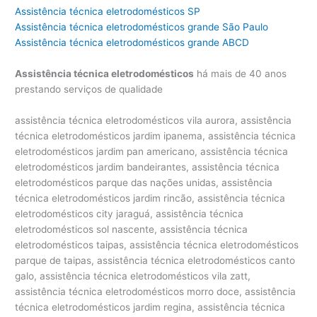
Assistência técnica eletrodomésticos SP
Assistência técnica eletrodomésticos grande São Paulo
Assistência técnica eletrodomésticos grande ABCD
Assistência técnica eletrodomésticos
há mais de 40 anos
prestando serviços de qualidade
assistência técnica eletrodomésticos vila aurora, assistência técnica eletrodomésticos jardim ipanema, assistência técnica eletrodomésticos jardim pan americano, assistência técnica eletrodomésticos jardim bandeirantes, assistência técnica eletrodomésticos parque das nações unidas, assistência técnica eletrodomésticos jardim rincão, assistência técnica eletrodomésticos city jaraguá, assistência técnica eletrodomésticos sol nascente, assistência técnica eletrodomésticos taipas, assistência técnica eletrodomésticos parque de taipas, assistência técnica eletrodomésticos canto galo, assistência técnica eletrodomésticos vila zatt, assistência técnica eletrodomésticos morro doce, assistência técnica eletrodomésticos jardim regina, assistência técnica eletrodomésticos vila mirante, assistência técnica eletrodomésticos mutinga, assistência técnica eletrodomésticos vila mutinga, assistência técnica eletrodomésticos em são paulo, assistência técnica eletrodomésticos sp, assistência técnica eletrodomésticos são paulo, assistência técnica eletrodomésticos perto de são paulo, assistência técnica eletrodomésticos brasil, assistência técnica eletrodomésticos zona norte, assistência técnica eletrodomésticos zona sul, assistência técnica eletrodomésticos zona leste, assistência técnica eletrodomésticos zona oeste, assistência técnica eletrodomésticos pirituba, assistência técnica eletrodomésticos piqueri, assistência técnica eletrodomésticos freguesia do ó, assistência técnica eletrodomésticos parque são domingos, assistência técnica eletrodomésticos jaguaré, assistência técnica eletrodomésticos parque Samsung, assistência técnica eletrodomésticos jaguara, assistência técnica eletrodomésticos jaraguá, assistência técnica eletrodomésticos parada de taipas, assistência técnica eletrodomésticos osasco, assistência técnica eletrodomésticos barueri, assistência técnica eletrodomésticos alphaville, assistência técnica eletrodomésticos tamboré, assistência técnica eletrodomésticos cotia, assistência técnica eletrodomésticos granja viana, assistência técnica eletrodomésticos carapicuíba, assistência técnica eletrodomésticos santana, assistência técnica eletrodomésticos casa verde, assistência técnica eletrodomésticos tremembé, assistência técnica eletrodomésticos imirim, assistência técnica eletrodomésticos jardim são bento, assistência técnica eletrodomésticos jardim são paulo, assistência técnica eletrodomésticos vila maria, assistência técnica eletrodomésticos lapa, assistência técnica eletrodomésticos alto da lapa, assistência técnica eletrodomésticos pinheiros, assistência técnica eletrodomésticos alto de pinheiros, assistência técnica eletrodomésticos perdizes, assistência técnica eletrodomésticos pacembu, assistência técnica eletrodomésticos pompeia, assistência técnica eletrodomésticos vila leolpodina, assistência técnica eletrodomésticos vila romana, assistência técnica eletrodomésticos city lapa, assistência técnica eletrodomésticos ceasa, assistência técnica eletrodomésticos villa lobos, assistência técnica eletrodomésticos vila hamburguesa, assistência técnica eletrodomésticos jardins, assistência técnica eletrodomésticos jardim paulista, assistência técnica eletrodomésticos jardim paulistano, assistência técnica eletrodomésticos jardim europa, assistência técnica eletrodomésticos vila olímpia, assistência técnica eletrodomésticos vila nova conceição, assistência técnica eletrodomésticos vila clementino, assistência técnica eletrodomésticos moema, assistência técnica eletrodomésticos ibirapuera, assistência técnica eletrodomésticos cerqueira cesar, assistência técnica eletrodomésticos consolação, assistência técnica eletrodomésticos vila buarque, assistência técnica eletrodomésticos higienópolis, assistência técnica eletrodomésticos campo belo, assistência técnica eletrodomésticos aeroporto, assistência técnica eletrodomésticos santo amaro, assistência técnica eletrodomésticos morumbi, assistência técnica eletrodomésticos morumbi sul, assistência técnica eletrodomésticos real parque, assistência técnica eletrodomésticos bela vista, assistência técnica eletrodomésticos vila mariana, assistência técnica eletrodomésticos praça da árvore, assistência técnica eletrodomésticos bosque da sáude, assistência técnica eletrodomésticos tatuapé, assistência técnica eletrodomésticos penha, assistência técnica eletrodomésticos jardim anália franco, assistência técnica eletrodomésticos butantã, assistência técnica eletrodomésticos cidade jardim, assistência técnica eletrodomésticos jardim luzitania, assistência técnica eletrodomésticos vila progredior, assistência técnica eletrodomésticos jardim silvia, assistência técnica eletrodomésticos paineiras do morumbi, assistência técnica eletrodomésticos brooklin, assistência técnica eletrodomésticos vila sonia, assistência técnica eletrodomésticos indianópolis, assistência técnica eletrodomésticos planalto paulista, assistência técnica eletrodomésticos jardim petropolis, assistência técnica eletrodomésticos brooklin velho, assistência técnica eletrodomésticos jardim cordeiro, assistência técnica eletrodomésticos chácara santo antonio, assistência técnica eletrodomésticos alto da boa vista, assistência técnica eletrodomésticos vila elvira, assistência técnica eletrodomésticos santa cecília, assistência técnica eletrodomésticos aclimação, assistência técnica eletrodomésticos cambuci, assistência técnica eletrodomésticos ipiranga, assistência técnica eletrodomésticos são caetano, assistência técnica eletrodomésticos são bernado, assistência técnica eletrodomésticos santo andré, assistência técnica eletrodomésticos vila madalena, assistência técnica eletrodomésticos jardim das flores, assistência técnica eletrodomésticos parque dos príncipes, assistência técnica eletrodomésticos em são paulo, assistência técnica eletrodomésticos são paulo, assistência técnica eletrodomésticos perto de são paulo, assistência técnica eletrodoméstico, assistência técnica para eletrodoméstico, assistência técnica eletrodomésticos nacionais e importados, assistência técnica de eletrodomésticos em são paulo, assisténcia assistência técnica eletrodomésticos, assistencia tecnica eletrodomesticos sp, assistencia tecnica eletrodomesticos zona norte, conserto de eletrodomésticos sp, assistencia tecnica microondas zona leste, assistencia tecnica eletrodomesticos pinheiros, assistência técnica eletrodomésticos importados, assistência técnica eletrodoméstico importado, assistência técnica para eletrodomésticos em saúde, assistência técnica para eletrodomésticos em república, assistência técnica eletrodoméstico brastemp, assistência técnica eletrodoméstico electrolux, assistência técnica eletrodoméstico bosch, assistência técnica eletrodoméstico continental, assistência técnica eletrodoméstico consul, assistência técnica eletrodoméstico ge, assistência técnica eletrodoméstico mueller, assistência técnica eletrodoméstico whirlpool, assistência técnica eletrodoméstico atlas, assistência técnica eletrodoméstico dako, assistência técnica eletrodoméstico clarice, assistência técnica eletrodoméstico lg, assistência técnica eletrodoméstico venax, assistência técnica eletrodoméstico samsung, assistência técnica eletrodoméstico tecno, assistência técnica eletrodoméstico lofra, assistência técnica eletrodoméstico bertazzoni, assistência técnica eletrodoméstico maytag, assistência técnica eletrodoméstico liebherr, assistência técnica eletrodoméstico amana, assistência técnica eletrodoméstico speed queen, assistência técnica eletrodoméstico esmaltec, assistência técnica eletrodoméstico elettromec, assistência técnica eletrodoméstico futura, assistência técnica eletrodoméstico braslar, assistência técnica eletrodoméstico asko, assistência técnica eletrodoméstico ilve, assistência técnica eletrodoméstico metalmaq, assistência técnica eletrodoméstico best, assistência técnica eletrodoméstico fogatti, assistência técnica eletrodoméstico dacor, assistência técnica eletrodoméstico realce, assistência técnica eletrodoméstico ducane, assistência técnica eletrodoméstico fischer, assistência técnica eletrodoméstico faber, assistência técnica eletrodoméstico gaggenau, assistência técnica eletrodoméstico venâncio, assistência técnica eletrodoméstico goumert, assistência técnica eletrodoméstico tecnogás, assistência técnica eletrodoméstico heartland, assistência técnica eletrodoméstico jenn air, assistência técnica eletrodoméstico maruel, assistência técnica eletrodoméstico sub zero, assistência técnica eletrodoméstico weber, assistência técnica eletrodoméstico smeg, assistência técnica eletrodoméstico wolf, assistência técnica eletrodoméstico viking, assistência técnica eletrodoméstico u-line, assistência técnica eletrodoméstico frigidaire, assistência técnica eletrodoméstico kenmore, assistência técnica eletrodoméstico ariston, assistência técnica eletrodoméstico aga, assistência técnica eletrodoméstico american range, assistência técnica eletrodoméstico thermador, assistência técnica eletrodoméstico blomberg, assistência técnica eletrodoméstico northland, assistência técnica eletrodoméstico dcs, assistência técnica eletrodoméstico diva, assistência técnica geladeira, assistência técnica refrigerador, assistência técnica ar-condicionado, assistência técnica freezer, assistência técnica adega, assistência técnica frigobar, assistência técnica geladeira side by side, assistência técnica refrigerador side by side, assistência técnica frost free, assistência técnica geladeia frost free, assistência técnica fogão, assistência técnica forno, assistência técnica cooktop, assistência técnica microondas, assistência técnica forno elétrico, assistência técnica forno a gás, assistência técnica lavadora, assistência técnica secadora, assistência técnica lava e seca, assistência técnica máquina de lavar, assistência técnica máquina de secar, assistência técnica máquina de lavar e secar, assistência técnica máquina de lavar roupa, assistência técnica máquina de sec