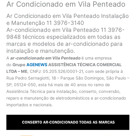
Ar Condicionado em Vila Penteado
Ar Condicionado em Vila Penteado Instalação
e Manutenção 11 3976-3140
Ar-condicionado em Vila Penteado 11 3976-
9848 técnicos especializados em todas as
marcas e modelos de ar-condicionado para
instalação e manutenção.
A
ar-condicionado em Vila Penteado
é uma empresa
do
Grupo
AGENEWS
ASSISTÊNCIA TÉCNICA COMERCIAL
LTDA – ME
, CNPJ: 05.205.526/0001-21, com sede própria à
Rua Pedro Sernagiotti, 18 – Parque São Domingos, São Paulo –
SP, 05124-050, esta há mais de 40 anos no ramo de
Assistência Técnica para instalação, conserto, conversão,
reparo e manutenção de eletrodomésticos e ar-condicionado
importados e nacionais.