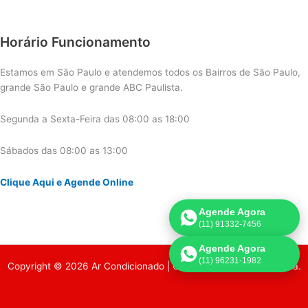
Horário Funcionamento
Estamos em São Paulo e atendemos todos os Bairros de São Paulo,
grande São Paulo e grande ABC Paulista.
Segunda a Sexta-Feira das 08:00 as 18:00
Sábados das 08:00 as 13:00
Clique Aqui e Agende Online
Agende Agora
(11) 91332-7456
Agende Agora
(11) 96231-1982
Copyright © 2026 Ar Condicionado | Criado por:
Página de Venda
.