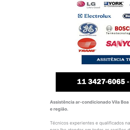
Assistência ar-condicionado Vila Boa 
e região.
Técnicos experientes e qualificados na
para lhe atender em todas as regiões d