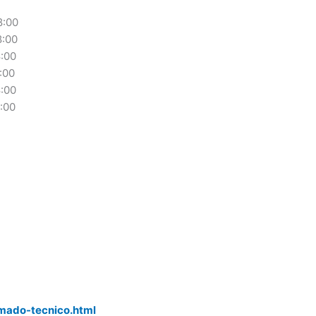
:00
:00
:00
:00
:00
00
r
mado-tecnico.html