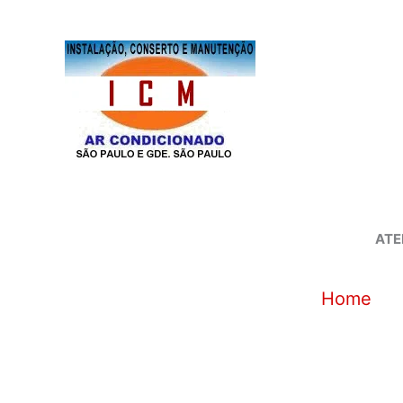
Ir
para
o
conteúdo
ATE
Home