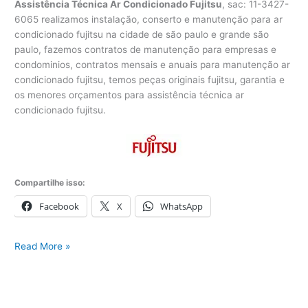
Assistência Técnica Ar Condicionado Fujitsu
, sac: 11-3427-
6065 realizamos instalação, conserto e manutenção para ar
condicionado fujitsu na cidade de são paulo e grande são
paulo, fazemos contratos de manutenção para empresas e
condominios, contratos mensais e anuais para manutenção ar
condicionado fujitsu, temos peças originais fujitsu, garantia e
os menores orçamentos para assistência técnica ar
condicionado fujitsu.
Compartilhe isso:
Facebook
X
WhatsApp
Assistência
Read More »
Técnica
Ar
Condicionado
Fujitsu