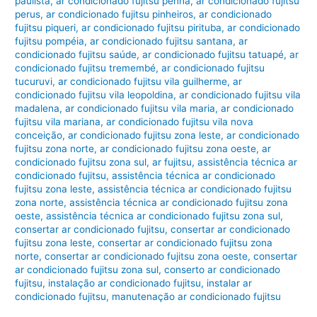
paulista
,
ar condicionado fujitsu penha
,
ar condicionado fujitsu
perus
,
ar condicionado fujitsu pinheiros
,
ar condicionado
fujitsu piqueri
,
ar condicionado fujitsu pirituba
,
ar condicionado
fujitsu pompéia
,
ar condicionado fujitsu santana
,
ar
condicionado fujitsu saúde
,
ar condicionado fujitsu tatuapé
,
ar
condicionado fujitsu tremembé
,
ar condicionado fujitsu
tucuruvi
,
ar condicionado fujitsu vila guilherme
,
ar
condicionado fujitsu vila leopoldina
,
ar condicionado fujitsu vila
madalena
,
ar condicionado fujitsu vila maria
,
ar condicionado
fujitsu vila mariana
,
ar condicionado fujitsu vila nova
conceição
,
ar condicionado fujitsu zona leste
,
ar condicionado
fujitsu zona norte
,
ar condicionado fujitsu zona oeste
,
ar
condicionado fujitsu zona sul
,
ar fujitsu
,
assistência técnica ar
condicionado fujitsu
,
assistência técnica ar condicionado
fujitsu zona leste
,
assistência técnica ar condicionado fujitsu
zona norte
,
assistência técnica ar condicionado fujitsu zona
oeste
,
assistência técnica ar condicionado fujitsu zona sul
,
consertar ar condicionado fujitsu
,
consertar ar condicionado
fujitsu zona leste
,
consertar ar condicionado fujitsu zona
norte
,
consertar ar condicionado fujitsu zona oeste
,
consertar
ar condicionado fujitsu zona sul
,
conserto ar condicionado
fujitsu
,
instalação ar condicionado fujitsu
,
instalar ar
condicionado fujitsu
,
manutenação ar condicionado fujitsu