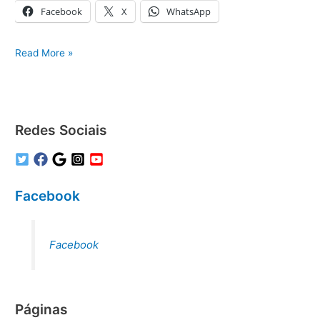
Facebook
X
WhatsApp
Assistência
Read More »
Técnica
Ar
Condicionado
Samsung
Redes Sociais
Facebook
Facebook
Páginas