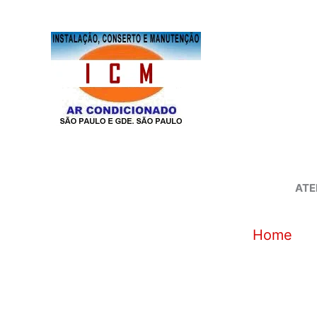
Ir
para
o
conteúdo
ATE
Home