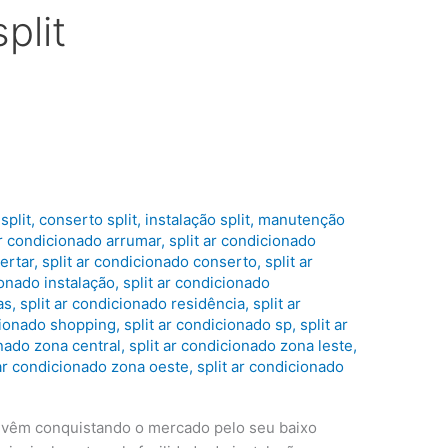
plit
t
split
,
conserto split
,
instalação split
,
manutenção
ar condicionado arrumar
,
split ar condicionado
ertar
,
split ar condicionado conserto
,
split ar
ionado instalação
,
split ar condicionado
as
,
split ar condicionado residência
,
split ar
icionado shopping
,
split ar condicionado sp
,
split ar
onado zona central
,
split ar condicionado zona leste
,
 ar condicionado zona oeste
,
split ar condicionado
vêm conquistando o mercado pelo seu baixo