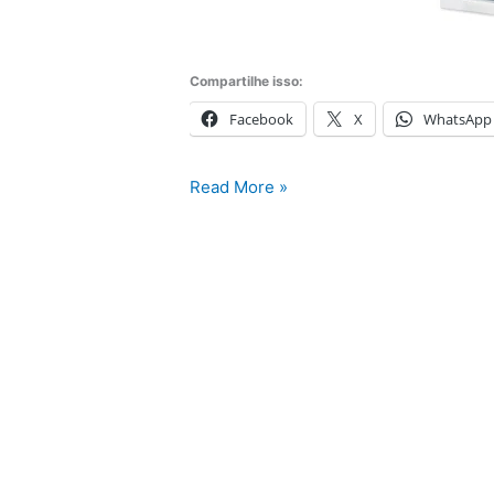
Compartilhe isso:
Facebook
X
WhatsApp
Condicionadores
Read More »
Split