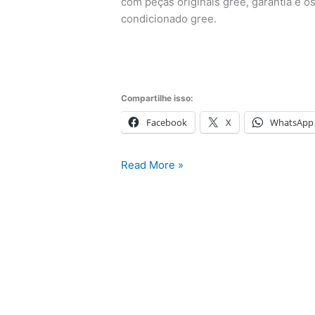
com peças originais gree, garantia e o
condicionado gree.
Compartilhe isso:
Facebook
X
WhatsApp
Assistência
Read More »
Técnica
Ar
Condicionado
Gree