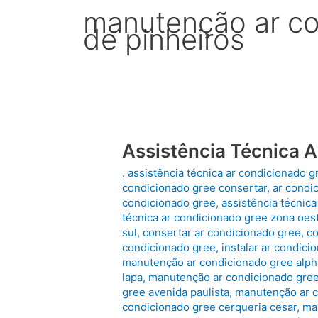
manutenção ar co
de pinheiros
Assistência Técnica 
. assistência técnica ar condicionado g
condicionado gree consertar
,
ar condic
condicionado gree
,
assistência técnic
técnica ar condicionado gree zona oes
sul
,
consertar ar condicionado gree
,
co
condicionado gree
,
instalar ar condici
manutenção ar condicionado gree alpha
lapa
,
manutenção ar condicionado gree 
gree avenida paulista
,
manutenção ar c
condicionado gree cerqueria cesar
,
ma