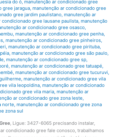
uesia do ó
,
manutenção ar condicionado gree
 gree jaragua
,
manutenção ar condicionado gree
nado gree jardim paulistano
,
manutenção ar
 condicionado gree lausane paulista
,
manutenção
nutenção ar condicionado gree osasco
,
caembu
,
manutenção ar condicionado gree penha
,
us
,
manutenção ar condicionado gree pinheiros
,
eri
,
manutenção ar condicionado gree pirituba
,
péia
,
manutenção ar condicionado gree são paulo
,
de
,
manutenção ar condicionado gree sp
,
boré
,
manutenção ar condicionado gree tatuapé
,
emembé
,
manutenção ar condicionado gree tucuruvi
,
 guilherme
,
manutenção ar condicionado gree vila
ee vila leopoldina
,
manutenção ar condicionado
icionado gree vila maria
,
manutenção ar
nção ar condicionado gree zona leste
,
a norte
,
manutenção ar condicionado gree zona
ee zona sul
 Gree
, Ligue: 3427-6065 precisando instalar,
 ar condicionado gree fale conosco, trabalhamos