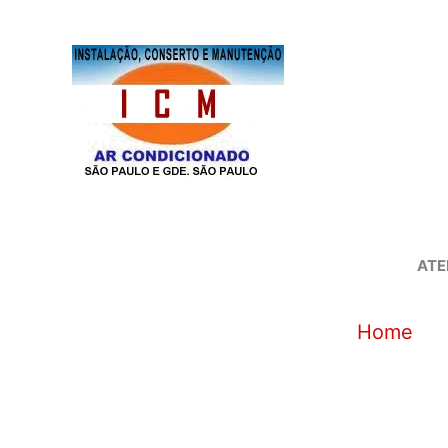
Ir
para
o
conteúdo
ATE
Home