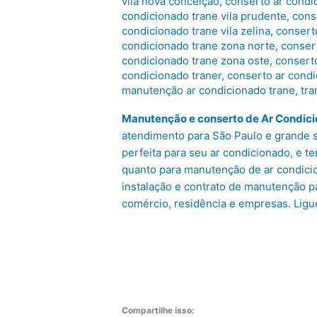
vila nova conceição
,
conserto ar condic
condicionado trane vila prudente
,
cons
condicionado trane vila zelina
,
consert
condicionado trane zona norte
,
conser
condicionado trane zona oste
,
conserto
condicionado traner
,
conserto ar condi
manutenção ar condicionado trane
,
tra
Manutenção e conserto de Ar Condic
atendimento para São Paulo e grande 
perfeita para seu ar condicionado, e 
quanto para manutenção de ar condici
instalação e contrato de manutenção
comércio, residência e empresas. Ligu
Compartilhe isso: