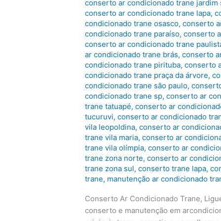
conserto ar condicionado trane jardim
conserto ar condicionado trane lapa
,
c
condicionado trane osasco
,
conserto a
condicionado trane paraíso
,
conserto a
conserto ar condicionado trane paulist
ar condicionado trane brás
,
conserto a
condicionado trane pirituba
,
conserto 
condicionado trane praça da árvore
,
co
condicionado trane são paulo
,
conserto
condicionado trane sp
,
conserto ar co
trane tatuapé
,
conserto ar condiciona
tucuruvi
,
conserto ar condicionado tra
vila leopoldina
,
conserto ar condiciona
trane vila maria
,
conserto ar condiciona
trane vila olímpia
,
conserto ar condicio
trane zona norte
,
conserto ar condicio
trane zona sul
,
conserto trane lapa
,
co
trane
,
manutenção ar condicionado tra
Conserto Ar Condicionado Trane, Ligu
conserto e manutenção em arcondicion