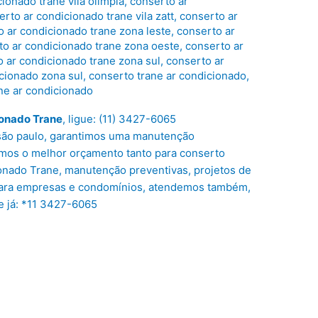
ionado trane vila olímpia
,
conserto ar
erto ar condicionado trane vila zatt
,
conserto ar
o ar condicionado trane zona leste
,
conserto ar
to ar condicionado trane zona oeste
,
conserto ar
 ar condicionado trane zona sul
,
conserto ar
cionado zona sul
,
conserto trane ar condicionado
,
ne ar condicionado
ionado Trane
, ligue: (11) 3427-6065
são paulo, garantimos uma manutenção
temos o melhor orçamento tanto para conserto
onado Trane, manutenção preventivas, projetos de
 para empresas e condomínios, atendemos também,
e já: *11 3427-6065