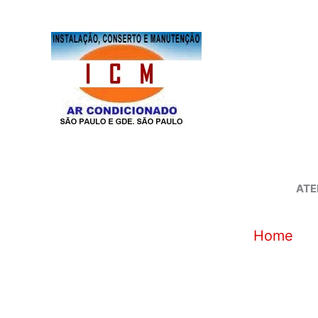
Ir
para
o
conteúdo
ATE
Home