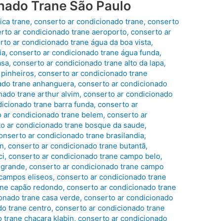
nado Trane São Paulo
ica trane
,
conserto ar condicionado trane
,
conserto
rto ar condicionado trane aeroporto
,
conserto ar
rto ar condicionado trane água da boa vista
,
ia
,
conserto ar condicionado trane água funda
,
asa
,
conserto ar condicionado trane alto da lapa
,
 pinheiros
,
conserto ar condicionado trane
ado trane anhanguera
,
conserto ar condicionado
nado trane arthur alvim
,
conserto ar condicionado
dicionado trane barra funda
,
conserto ar
 ar condicionado trane belem
,
conserto ar
o ar condicionado trane bosque da saude
,
onserto ar condicionado trane brasilandia
,
in
,
conserto ar condicionado trane butantã
,
ci
,
conserto ar condicionado trane campo belo
,
 grande
,
conserto ar condicionado trane campo
 campos eliseos
,
conserto ar condicionado trane
ane capão redondo
,
conserto ar condicionado trane
onado trane casa verde
,
conserto ar condicionado
do trane centro
,
conserto ar condicionado trane
 trane chacara klabin
,
conserto ar condicionado