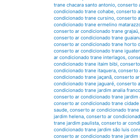
trane chacara santo antonio
,
conserto 
condicionado trane cohabe
,
conserto a
condicionado trane cursino
,
conserto a
condicionado trane ermelino matarazz
conserto ar condicionado trane grajaú
conserto ar condicionado trane guaia
conserto ar condicionado trane horto 
conserto ar condicionado trane iguate
ar condicionado trane interlagos
,
conse
condicionado trane itaim bibi
,
conserto 
condicionado trane itaquera
,
conserto 
condicionado trane jaçanã
,
conserto ar
condicionado trane jaguaré
,
conserto a
condicionado trane jardim analia franc
conserto ar condicionado trane jardim 
conserto ar condicionado trane cidade 
saude
,
conserto ar condicionado trane
jardim helena
,
conserto ar condicionad
trane jardim paulista
,
conserto ar condi
condicionado trane jardim são luis con
conserto ar condicionado trane jardim 