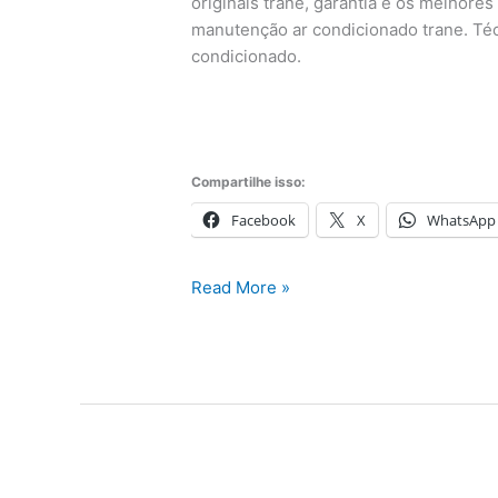
originais trane, garantia e os melhore
manutenção ar condicionado trane. Téc
condicionado.
Compartilhe isso:
Facebook
X
WhatsApp
Conserto
Read More »
Ar
Condicionado
Trane