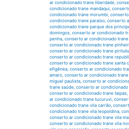
ar condicionado trane liberdade
,
conse
condicionado trane mandaqui
,
consert
condicionado trane morumbi
,
conserto
condicionado trane paraíso
,
conserto a
condicionado trane parque dos princip
domingos
,
conserto ar condicionado tr
penha
,
conserto ar condicionado trane
conserto ar condicionado trane pinhei
conserto ar condicionado trane piritub
conserto ar condicionado trane republ
conserto ar condicionado trane santa c
efigênea
,
conserto ar condicionado tr
amaro
,
conserto ar condicionado tran
miguel paulista
,
conserto ar condicio
trane saúde
,
conserto ar condicionado
conserto ar condicionado trane taipas
ar condicionado trane tucuruvi
,
consert
condicionado trane vila carrão
,
consert
condicionado trane vila leopoldina
,
con
conserto ar condicionado trane vila ma
conserto ar condicionado trane vila no