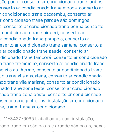
 são paulo
,
conserto ar condicionado trane jardins
,
onserto ar condicionado trane mooca
,
conserto ar
r condicionado trane pacaembu
,
conserto ar
r condicionado trane parque são domingos
,
a
,
conserto ar condicionado trane penha conserto
r condicionado trane piqueri
,
conserto ar
ar condicionado trane pompéia
,
conserto ar
nserto ar condicionado trane santana
,
conserto ar
 ar condicionado trane saúde
,
conserto ar
ndicionado trane tamboré
,
conserto ar condicionado
do trane tremembé
,
conserto ar condicionado trane
ne vila guilherme
,
conserto ar condicionado trane
do trane vila madalena
,
conserto ar condicionado
do trane vila mariana
,
conserto ar condicionado
nado trane zona leste
,
conserto ar condicionado
nado trane zona oeste
,
conserto ar condicionado
nserto trane pinheiros
,
instalação ar condicionado
ne
,
trane
,
trane ar condicionado
e: 11-3427-6065 trabalhamos com instalação,
ado trane em são paulo e grande são paulo, peças