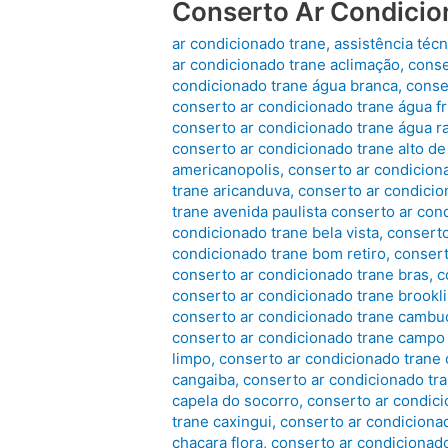
Conserto Ar Condicio
ar condicionado trane
,
assistência técn
ar condicionado trane aclimação
,
conse
condicionado trane água branca
,
conse
conserto ar condicionado trane água fr
conserto ar condicionado trane água r
conserto ar condicionado trane alto de
americanopolis
,
conserto ar condicion
trane aricanduva
,
conserto ar condicio
trane avenida paulista conserto ar con
condicionado trane bela vista
,
conserto
condicionado trane bom retiro
,
consert
conserto ar condicionado trane bras
,
c
conserto ar condicionado trane brookl
conserto ar condicionado trane cambu
conserto ar condicionado trane campo
limpo
,
conserto ar condicionado trane
cangaiba
,
conserto ar condicionado tr
capela do socorro
,
conserto ar condici
trane caxingui
,
conserto ar condiciona
chacara flora
,
conserto ar condicionado