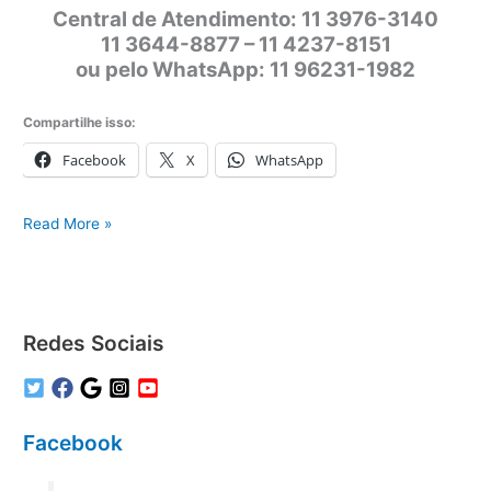
Central de Atendimento: 11 3976-3140
11 3644-8877 – 11 4237-8151
ou pelo WhatsApp: 11 96231-1982
Compartilhe isso:
Facebook
X
WhatsApp
Conserto
Read More »
de
ar-
condicionado
sp
Redes Sociais
Facebook