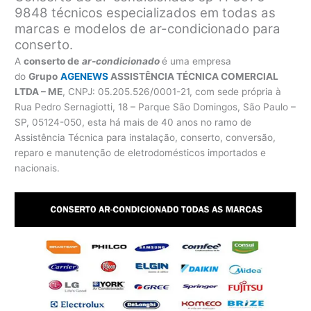
9848 técnicos especializados em todas as
marcas e modelos de ar-condicionado para
conserto.
A
conserto de
ar-condicionado
é uma empresa
do
Grupo
AGENEWS
ASSISTÊNCIA TÉCNICA COMERCIAL
LTDA – ME
, CNPJ: 05.205.526/0001-21, com sede própria à
Rua Pedro Sernagiotti, 18 – Parque São Domingos, São Paulo –
SP, 05124-050, esta há mais de 40 anos no ramo de
Assistência Técnica para instalação, conserto, conversão,
reparo e manutenção de eletrodomésticos importados e
nacionais.