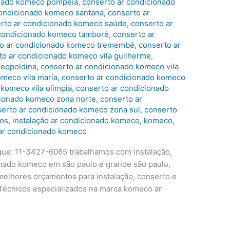
onado komeco pompéia
,
conserto ar condicionado
condicionado komeco santana
,
conserto ar
rto ar condicionado komeco saúde
,
conserto ar
 condicionado komeco tamboré
,
conserto ar
o ar condicionado komeco tremembé
,
conserto ar
to ar condicionado komeco vila guilherme
,
leopoldina
,
conserto ar condicionado komeco vila
omeco vila maria
,
conserto ar condicionado komeco
 komeco vila olímpia
,
conserto ar condicionado
cionado komeco zona norte
,
conserto ar
erto ar condicionado komeco zona sul
,
conserto
ros
,
instalação ar condicionado komeco
,
komeco
,
ar condicionado komeco
ue: 11-3427-6065 trabalhamos com instalação,
nado komeco em são paulo e grande são paulo,
 melhores orçamentos para instalação, conserto e
Técnicos especializados na marca komeco ar