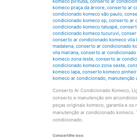
komeco pirituba
,
conserto ar condici
komeco praça da árvore
,
conserto ar 
condicionado komeco são paulo
,
conse
condicionado komeco sp
,
conserto ar
condicionado komeco tatuapé
,
consert
condicionado komeco tucuruvi
,
conser
conserto ar condicionado komeco vila 
madalena
,
conserto ar condicionado k
vila mariana
,
conserto ar condicionado
komeco zona leste
,
conserto ar condi
condicionado komeco zona oeste
,
cons
komeco lapa
,
conserto komeco pinhei
komeco ar condicionado
,
manutenção 
Conserto Ar Condicionado Komeco, Lig
conserto e manutenção em arcondicio
peças originais komeco, garantia e os
manutenção ar condicionado komeco. 
condicionado.
Compartilhe isso: