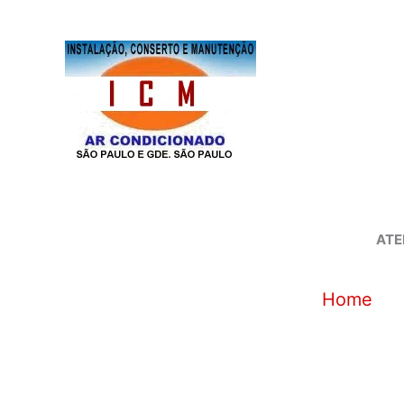
Ir
para
o
conteúdo
ATE
Home