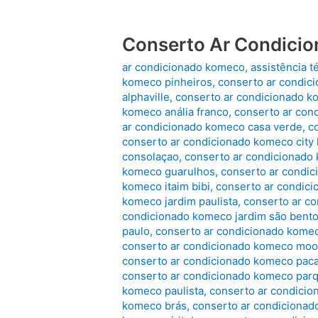
Conserto Ar Condici
ar condicionado komeco
,
assistência 
komeco pinheiros
,
conserto ar condic
alphaville
,
conserto ar condicionado ko
komeco anália franco
,
conserto ar con
ar condicionado komeco casa verde
,
c
conserto ar condicionado komeco city 
consolaçao
,
conserto ar condicionado
komeco guarulhos
,
conserto ar condic
komeco itaim bibi
,
conserto ar condic
komeco jardim paulista
,
conserto ar co
condicionado komeco jardim são bent
paulo
,
conserto ar condicionado komec
conserto ar condicionado komeco mo
conserto ar condicionado komeco pa
conserto ar condicionado komeco par
komeco paulista
,
conserto ar condicio
komeco brás
,
conserto ar condicionad