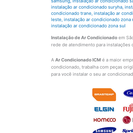
samsung
,
instalação ar condicionado 
instalação ar condicionado suryha
,
ins
condicionado trane
,
instalação ar cond
leste
,
instalação ar condicionado zona 
instalação ar condicionado zona sul
Instalação de Ar Condicionado
em São
rede de atendimento para instalações 
A
Ar Condicionado ICM
é a maior empr
condicionado, trabalha com peças orig
para você instalar o seu ar condicionad