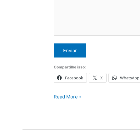
Compartilhe isso:
Facebook
X
WhatsApp
Instalação
Read More »
Ar
Condicionado
em
São
Paulo