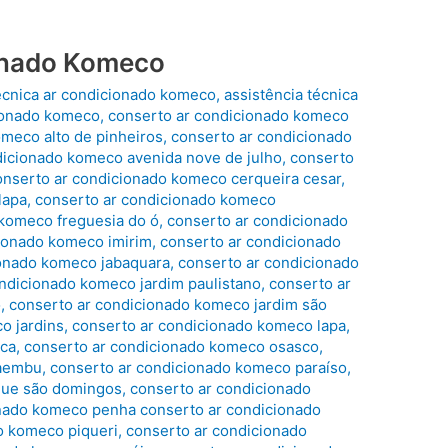
onado Komeco
técnica ar condicionado komeco
,
assistência técnica
ionado komeco
,
conserto ar condicionado komeco
meco alto de pinheiros
,
conserto ar condicionado
dicionado komeco avenida nove de julho
,
conserto
onserto ar condicionado komeco cerqueira cesar
,
lapa
,
conserto ar condicionado komeco
 komeco freguesia do ó
,
conserto ar condicionado
ionado komeco imirim
,
conserto ar condicionado
ionado komeco jabaquara
,
conserto ar condicionado
ndicionado komeco jardim paulistano
,
conserto ar
o
,
conserto ar condicionado komeco jardim são
o jardins
,
conserto ar condicionado komeco lapa
,
oca
,
conserto ar condicionado komeco osasco
,
caembu
,
conserto ar condicionado komeco paraíso
,
que são domingos
,
conserto ar condicionado
nado komeco penha conserto ar condicionado
o komeco piqueri
,
conserto ar condicionado