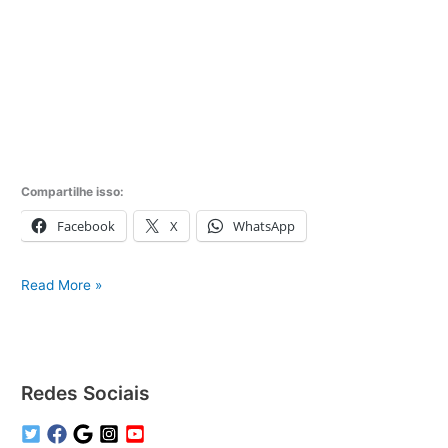
Compartilhe isso:
Facebook
X
WhatsApp
Conserto
Read More »
Ar
Condicionado
em
São
Redes Sociais
Paulo