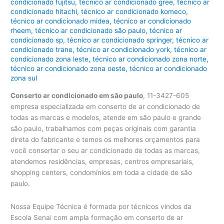
condicionado fujitsu
,
técnico ar condicionado gree
,
técnico ar
condicionado hitachi
,
técnico ar condicionado komeco
,
técnico ar condicionado midea
,
técnico ar condicionado
rheem
,
técnico ar condicionado são paulo
,
técnico ar
condicionado sp
,
técnico ar condicionado springer
,
técnico ar
condicionado trane
,
técnico ar condicionado york
,
técnico ar
condicionado zona leste
,
técnico ar condicionado zona norte
,
técnico ar condicionado zona oeste
,
técnico ar condicionado
zona sul
Conserto ar condicionado em são paulo
, 11-3427-605
empresa especializada em conserto de ar condicionado de
todas as marcas e modelos, atende em são paulo e grande
são paulo, trabalhamos com peças originais com garantia
direta do fabricante e temos os melhores orçamentos para
você consertar o seu ar condicionado de todas as marcas,
atendemos residências, empresas, centros empresariais,
shopping centers, condomínios em toda a cidade de são
paulo.
Nossa Equipe Técnica é formada por técnicos vindos da
Escola Senai com ampla formação em conserto de ar