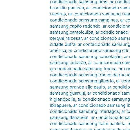
condicionado samsung brás
,
ar condic
brooklin paulista
,
ar condicionado sam
caieiras
,
ar condicionado samsung caj
condicionado samsung campinas
,
ar c
samsung capão redondo
,
ar condicion
samsung carapicuiba
,
ar condicionado
cerqueira cesar
,
ar condicionado sams
cidade dutra
,
ar condicionado samsung
américa
,
ar condicionado samsung citi 
condicionado samsung consolação
,
ar
samsung cubatão
,
ar condicionado sa
ar condicionado samsung franca
,
ar co
condicionado samsung franco da roch
condicionado samsung glicério
,
ar con
samsung grande são paulo
,
ar condici
samsung guarujá
,
ar condicionado sa
higienópolis
,
ar condicionado samsung 
ibirapuera
,
ar condicionado samsung i
condicionado samsung interlagos
,
ar 
samsung itahahém
,
ar condicionado s
condicionado samsung itaim paulista
,
a
samsung itaquera
,
ar condicionado sa