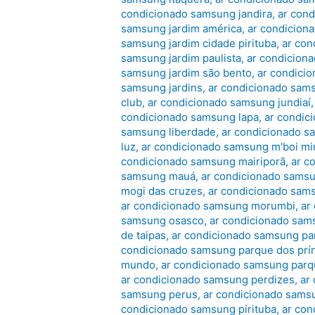
condicionado samsung jandira
,
ar con
samsung jardim américa
,
ar condicion
samsung jardim cidade pirituba
,
ar con
samsung jardim paulista
,
ar condicion
samsung jardim são bento
,
ar condici
samsung jardins
,
ar condicionado sams
club
,
ar condicionado samsung jundiaí
condicionado samsung lapa
,
ar condic
samsung liberdade
,
ar condicionado sa
luz
,
ar condicionado samsung m'boi mi
condicionado samsung mairiporã
,
ar c
samsung mauá
,
ar condicionado samsu
mogi das cruzes
,
ar condicionado sa
ar condicionado samsung morumbi
,
ar
samsung osasco
,
ar condicionado sa
de taipas
,
ar condicionado samsung pa
condicionado samsung parque dos prí
mundo
,
ar condicionado samsung par
ar condicionado samsung perdizes
,
ar
samsung perus
,
ar condicionado sams
condicionado samsung pirituba
,
ar con