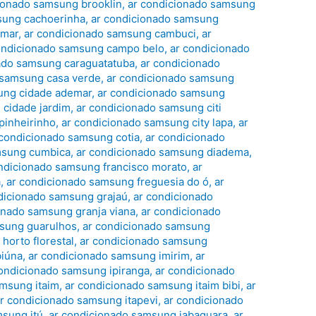
ionado samsung brooklin
,
ar condicionado samsung
sung cachoerinha
,
ar condicionado samsung
amar
,
ar condicionado samsung cambuci
,
ar
ondicionado samsung campo belo
,
ar condicionado
ado samsung caraguatatuba
,
ar condicionado
 samsung casa verde
,
ar condicionado samsung
ung cidade ademar
,
ar condicionado samsung
 cidade jardim
,
ar condicionado samsung citi
pinheirinho
,
ar condicionado samsung city lapa
,
ar
 condicionado samsung cotia
,
ar condicionado
msung cumbica
,
ar condicionado samsung diadema
,
ndicionado samsung francisco morato
,
ar
a
,
ar condicionado samsung freguesia do ó
,
ar
dicionado samsung grajaú
,
ar condicionado
onado samsung granja viana
,
ar condicionado
msung guarulhos
,
ar condicionado samsung
horto florestal
,
ar condicionado samsung
biúna
,
ar condicionado samsung imirim
,
ar
condicionado samsung ipiranga
,
ar condicionado
amsung itaim
,
ar condicionado samsung itaim bibi
,
ar
r condicionado samsung itapevi
,
ar condicionado
msung itú
,
ar condicionado samsung jabaquara
,
ar