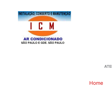
Ir
para
o
conteúdo
ATE
Home