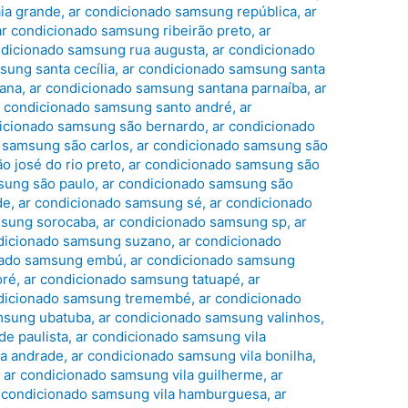
ia grande
,
ar condicionado samsung república
,
ar
ar condicionado samsung ribeirão preto
,
ar
ndicionado samsung rua augusta
,
ar condicionado
sung santa cecília
,
ar condicionado samsung santa
tana
,
ar condicionado samsung santana parnaíba
,
ar
r condicionado samsung santo andré
,
ar
dicionado samsung são bernardo
,
ar condicionado
 samsung são carlos
,
ar condicionado samsung são
o josé do rio preto
,
ar condicionado samsung são
sung são paulo
,
ar condicionado samsung são
de
,
ar condicionado samsung sé
,
ar condicionado
msung sorocaba
,
ar condicionado samsung sp
,
ar
dicionado samsung suzano
,
ar condicionado
onado samsung embú
,
ar condicionado samsung
oré
,
ar condicionado samsung tatuapé
,
ar
ndicionado samsung tremembé
,
ar condicionado
msung ubatuba
,
ar condicionado samsung valinhos
,
e paulista
,
ar condicionado samsung vila
la andrade
,
ar condicionado samsung vila bonilha
,
,
ar condicionado samsung vila guilherme
,
ar
 condicionado samsung vila hamburguesa
,
ar