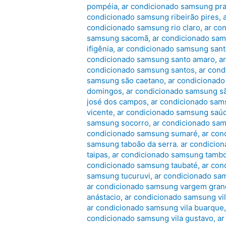
pompéia
,
ar condicionado samsung pra
condicionado samsung ribeirão pires
,
condicionado samsung rio claro
,
ar co
samsung sacomã
,
ar condicionado sam
ifigênia
,
ar condicionado samsung san
condicionado samsung santo amaro
,
a
condicionado samsung santos
,
ar con
samsung são caetano
,
ar condicionado
domingos
,
ar condicionado samsung sã
josé dos campos
,
ar condicionado sam
vicente
,
ar condicionado samsung saú
samsung socorro
,
ar condicionado sa
condicionado samsung sumaré
,
ar con
samsung taboão da serra. ar condici
taipas
,
ar condicionado samsung tamb
condicionado samsung taubaté
,
ar co
samsung tucuruvi
,
ar condicionado sa
ar condicionado samsung vargem grand
anástacio
,
ar condicionado samsung vi
ar condicionado samsung vila buarque
condicionado samsung vila gustavo
,
ar