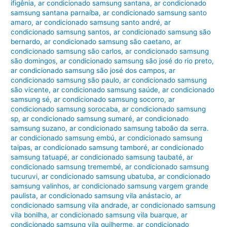
ifigênia
,
ar condicionado samsung santana
,
ar condicionado
samsung santana parnaíba
,
ar condicionado samsung santo
amaro
,
ar condicionado samsung santo andré
,
ar
condicionado samsung santos
,
ar condicionado samsung são
bernardo
,
ar condicionado samsung são caetano
,
ar
condicionado samsung são carlos
,
ar condicionado samsung
são domingos
,
ar condicionado samsung são josé do rio preto
,
ar condicionado samsung são josé dos campos
,
ar
condicionado samsung são paulo
,
ar condicionado samsung
são vicente
,
ar condicionado samsung saúde
,
ar condicionado
samsung sé
,
ar condicionado samsung socorro
,
ar
condicionado samsung sorocaba
,
ar condicionado samsung
sp
,
ar condicionado samsung sumaré
,
ar condicionado
samsung suzano
,
ar condicionado samsung taboão da serra.
ar condicionado samsung embú
,
ar condicionado samsung
taipas
,
ar condicionado samsung tamboré
,
ar condicionado
samsung tatuapé
,
ar condicionado samsung taubaté
,
ar
condicionado samsung tremembé
,
ar condicionado samsung
tucuruvi
,
ar condicionado samsung ubatuba
,
ar condicionado
samsung valinhos
,
ar condicionado samsung vargem grande
paulista
,
ar condicionado samsung vila anástacio
,
ar
condicionado samsung vila andrade
,
ar condicionado samsung
vila bonilha
,
ar condicionado samsung vila buarque
,
ar
condicionado samsung vila guilherme
,
ar condicionado