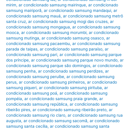
mirim
,
ar condicionado samsung mairinque
,
ar condicionado
samsung mairiporã
,
ar condicionado samsung mandaqui
,
ar
condicionado samsung mauá
,
ar condicionado samsung metrô
santa cruz
,
ar condicionado samsung mogi das cruzes
,
ar
condicionado samsung mongagua
,
ar condicionado samsung
mooca
,
ar condicionado samsung morumbi
,
ar condicionado
samsung mutinga
,
ar condicionado samsung osasco
,
ar
condicionado samsung pacaembu
,
ar condicionado samsung
parada de taipas
,
ar condicionado samsung paraíso
,
ar
condicionado samsung pari
,
ar condicionado samsung parque
dos príncipe
,
ar condicionado samsung parque novo mundo
,
ar
condicionado samsung parque são domingos
,
ar condicionado
samsung penha
,
ar condicionado samsung perdizes
,
ar
condicionado samsung peruíbe
,
ar condicionado samsung
perus
,
ar condicionado samsung pinheiros
,
ar condicionado
samsung piqueri
,
ar condicionado samsung pirituba
,
ar
condicionado samsung poá
,
ar condicionado samsung
pompéia
,
ar condicionado samsung praia grande
,
ar
condicionado samsung república
,
ar condicionado samsung
ribeirão pires
,
ar condicionado samsung ribeirão preto
,
ar
condicionado samsung rio claro
,
ar condicionado samsung rua
augusta
,
ar condicionado samsung sacomã
,
ar condicionado
samsung santa cecília
,
ar condicionado samsung santa