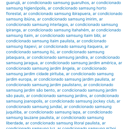
guarujá
,
ar condicionado samsung guarulhos
,
ar condicionado
samsung higienópolis
,
ar condicionado samsung horto
florestal
,
ar condicionado samsung ibirapuera
,
ar condicionado
samsung ibiúna
,
ar condicionado samsung imirim
,
ar
condicionado samsung interlagos
,
ar condicionado samsung
ipiranga
,
ar condicionado samsung itahahém
,
ar condicionado
samsung itaim
,
ar condicionado samsung itaim bibi
,
ar
condicionado samsung itaim paulista
,
ar condicionado
samsung itapevi
,
ar condicionado samsung itaquera
,
ar
condicionado samsung itú
,
ar condicionado samsung
jabaquara
,
ar condicionado samsung jandira
,
ar condicionado
samsung jaragua
,
ar condicionado samsung jardim américa
,
ar
condicionado samsung jardim ângela
,
ar condicionado
samsung jardim cidade pirituba
,
ar condicionado samsung
jardim europa
,
ar condicionado samsung jardim paulista
,
ar
condicionado samsung jardim paulistano
,
ar condicionado
samsung jardim são bento
,
ar condicionado samsung jardim
são paulo
,
ar condicionado samsung jardins
,
ar condicionado
samsung joanopolis
,
ar condicionado samsung jockey club
,
ar
condicionado samsung jundiaí
,
ar condicionado samsung
juquitiba
,
ar condicionado samsung lapa
,
ar condicionado
samsung lauzane paulista
,
ar condicionado samsung
liberdade
,
ar condicionado samsung litoral paulista
,
ar
condicionado samsung luz
,
ar condicionado samsung m'boi