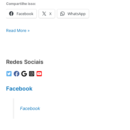
Compartilhe isso:
Facebook
X
WhatsApp
Ar
Read More »
Condicionado
Samsung
São
Paulo
Redes Sociais
Facebook
Facebook