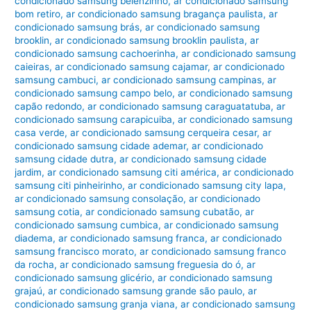
condicionado samsung belenzinho
,
ar condicionado samsung
bom retiro
,
ar condicionado samsung bragança paulista
,
ar
condicionado samsung brás
,
ar condicionado samsung
brooklin
,
ar condicionado samsung brooklin paulista
,
ar
condicionado samsung cachoerinha
,
ar condicionado samsung
caieiras
,
ar condicionado samsung cajamar
,
ar condicionado
samsung cambuci
,
ar condicionado samsung campinas
,
ar
condicionado samsung campo belo
,
ar condicionado samsung
capão redondo
,
ar condicionado samsung caraguatatuba
,
ar
condicionado samsung carapicuiba
,
ar condicionado samsung
casa verde
,
ar condicionado samsung cerqueira cesar
,
ar
condicionado samsung cidade ademar
,
ar condicionado
samsung cidade dutra
,
ar condicionado samsung cidade
jardim
,
ar condicionado samsung citi américa
,
ar condicionado
samsung citi pinheirinho
,
ar condicionado samsung city lapa
,
ar condicionado samsung consolação
,
ar condicionado
samsung cotia
,
ar condicionado samsung cubatão
,
ar
condicionado samsung cumbica
,
ar condicionado samsung
diadema
,
ar condicionado samsung franca
,
ar condicionado
samsung francisco morato
,
ar condicionado samsung franco
da rocha
,
ar condicionado samsung freguesia do ó
,
ar
condicionado samsung glicério
,
ar condicionado samsung
grajaú
,
ar condicionado samsung grande são paulo
,
ar
condicionado samsung granja viana
,
ar condicionado samsung