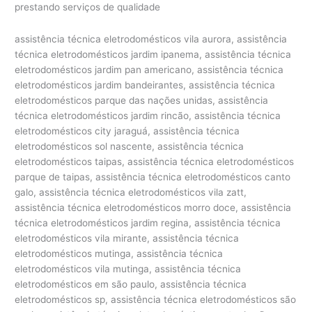
prestando serviços de qualidade
assistência técnica eletrodomésticos vila aurora, assistência técnica eletrodomésticos jardim ipanema, assistência técnica eletrodomésticos jardim pan americano, assistência técnica eletrodomésticos jardim bandeirantes, assistência técnica eletrodomésticos parque das nações unidas, assistência técnica eletrodomésticos jardim rincão, assistência técnica eletrodomésticos city jaraguá, assistência técnica eletrodomésticos sol nascente, assistência técnica eletrodomésticos taipas, assistência técnica eletrodomésticos parque de taipas, assistência técnica eletrodomésticos canto galo, assistência técnica eletrodomésticos vila zatt, assistência técnica eletrodomésticos morro doce, assistência técnica eletrodomésticos jardim regina, assistência técnica eletrodomésticos vila mirante, assistência técnica eletrodomésticos mutinga, assistência técnica eletrodomésticos vila mutinga, assistência técnica eletrodomésticos em são paulo, assistência técnica eletrodomésticos sp, assistência técnica eletrodomésticos são paulo, assistência técnica eletrodomésticos perto de são paulo, assistência técnica eletrodomésticos brasil, assistência técnica eletrodomésticos zona norte, assistência técnica eletrodomésticos zona sul, assistência técnica eletrodomésticos zona leste, assistência técnica eletrodomésticos zona oeste, assistência técnica eletrodomésticos pirituba, assistência técnica eletrodomésticos piqueri, assistência técnica eletrodomésticos freguesia do ó, assistência técnica eletrodomésticos parque são domingos, assistência técnica eletrodomésticos jaguaré, assistência técnica eletrodomésticos parque Samsung, assistência técnica eletrodomésticos jaguara, assistência técnica eletrodomésticos jaraguá, assistência técnica eletrodomésticos parada de taipas, assistência técnica eletrodomésticos osasco, assistência técnica eletrodomésticos barueri, assistência técnica eletrodomésticos alphaville, assistência técnica eletrodomésticos tamboré, assistência técnica eletrodomésticos cotia, assistência técnica eletrodomésticos granja viana, assistência técnica eletrodomésticos carapicuíba, assistência técnica eletrodomésticos santana, assistência técnica eletrodomésticos casa verde, assistência técnica eletrodomésticos tremembé, assistência técnica eletrodomésticos imirim, assistência técnica eletrodomésticos jardim são bento, assistência técnica eletrodomésticos jardim são paulo, assistência técnica eletrodomésticos vila maria, assistência técnica eletrodomésticos lapa, assistência técnica eletrodomésticos alto da lapa, assistência técnica eletrodomésticos pinheiros, assistência técnica eletrodomésticos alto de pinheiros, assistência técnica eletrodomésticos perdizes, assistência técnica eletrodomésticos pacembu, assistência técnica eletrodomésticos pompeia, assistência técnica eletrodomésticos vila leolpodina, assistência técnica eletrodomésticos vila romana, assistência técnica eletrodomésticos city lapa, assistência técnica eletrodomésticos ceasa, assistência técnica eletrodomésticos villa lobos, assistência técnica eletrodomésticos vila hamburguesa, assistência técnica eletrodomésticos jardins, assistência técnica eletrodomésticos jardim paulista, assistência técnica eletrodomésticos jardim paulistano, assistência técnica eletrodomésticos jardim europa, assistência técnica eletrodomésticos vila olímpia, assistência técnica eletrodomésticos vila nova conceição, assistência técnica eletrodomésticos vila clementino, assistência técnica eletrodomésticos moema, assistência técnica eletrodomésticos ibirapuera, assistência técnica eletrodomésticos cerqueira cesar, assistência técnica eletrodomésticos consolação, assistência técnica eletrodomésticos vila buarque, assistência técnica eletrodomésticos higienópolis, assistência técnica eletrodomésticos campo belo, assistência técnica eletrodomésticos aeroporto, assistência técnica eletrodomésticos santo amaro, assistência técnica eletrodomésticos morumbi, assistência técnica eletrodomésticos morumbi sul, assistência técnica eletrodomésticos real parque, assistência técnica eletrodomésticos bela vista, assistência técnica eletrodomésticos vila mariana, assistência técnica eletrodomésticos praça da árvore, assistência técnica eletrodomésticos bosque da sáude, assistência técnica eletrodomésticos tatuapé, assistência técnica eletrodomésticos penha, assistência técnica eletrodomésticos jardim anália franco, assistência técnica eletrodomésticos butantã, assistência técnica eletrodomésticos cidade jardim, assistência técnica eletrodomésticos jardim luzitania, assistência técnica eletrodomésticos vila progredior, assistência técnica eletrodomésticos jardim silvia, assistência técnica eletrodomésticos paineiras do morumbi, assistência técnica eletrodomésticos brooklin, assistência técnica eletrodomésticos vila sonia, assistência técnica eletrodomésticos indianópolis, assistência técnica eletrodomésticos planalto paulista, assistência técnica eletrodomésticos jardim petropolis, assistência técnica eletrodomésticos brooklin velho, assistência técnica eletrodomésticos jardim cordeiro, assistência técnica eletrodomésticos chácara santo antonio, assistência técnica eletrodomésticos alto da boa vista, assistência técnica eletrodomésticos vila elvira, assistência técnica eletrodomésticos santa cecília, assistência técnica eletrodomésticos aclimação, assistência técnica eletrodomésticos cambuci, assistência técnica eletrodomésticos ipiranga, assistência técnica eletrodomésticos são caetano, assistência técnica eletrodomésticos são bernado, assistência técnica eletrodomésticos santo andré, assistência técnica eletrodomésticos vila madalena, assistência técnica eletrodomésticos jardim das flores, assistência técnica eletrodomésticos parque dos príncipes, assistência técnica eletrodomésticos em são paulo, assistência técnica eletrodomésticos são paulo, assistência técnica eletrodomésticos perto de são paulo, assistência técnica eletrodoméstico, assistência técnica para eletrodoméstico, assistência técnica eletrodomésticos nacionais e importados, assistência técnica de eletrodomésticos em são paulo, assisténcia assistência técnica eletrodomésticos, assistencia tecnica eletrodomesticos sp, assistencia tecnica eletrodomesticos zona norte, conserto de eletrodomésticos sp, assistencia tecnica microondas zona leste, assistencia tecnica eletrodomesticos pinheiros, assistência técnica eletrodomésticos importados, assistência técnica eletrodoméstico importado, assistência técnica para eletrodomésticos em saúde, assistência técnica para eletrodomésticos em república, assistência técnica eletrodoméstico brastemp, assistência técnica eletrodoméstico electrolux, assistência técnica eletrodoméstico bosch, assistência técnica eletrodoméstico continental, assistência técnica eletrodoméstico consul, assistência técnica eletrodoméstico ge, assistência técnica eletrodoméstico mueller, assistência técnica eletrodoméstico whirlpool, assistência técnica eletrodoméstico atlas, assistência técnica eletrodoméstico dako, assistência técnica eletrodoméstico clarice, assistência técnica eletrodoméstico lg, assistência técnica eletrodoméstico venax, assistência técnica eletrodoméstico samsung, assistência técnica eletrodoméstico tecno, assistência técnica eletrodoméstico lofra, assistência técnica eletrodoméstico bertazzoni, assistência técnica eletrodoméstico maytag, assistência técnica eletrodoméstico liebherr, assistência técnica eletrodoméstico amana, assistência técnica eletrodoméstico speed queen, assistência técnica eletrodoméstico esmaltec, assistência técnica eletrodoméstico elettromec, assistência técnica eletrodoméstico futura, assistência técnica eletrodoméstico braslar, assistência técnica eletrodoméstico asko, assistência técnica eletrodoméstico ilve, assistência técnica eletrodoméstico metalmaq, assistência técnica eletrodoméstico best, assistência técnica eletrodoméstico fogatti, assistência técnica eletrodoméstico dacor, assistência técnica eletrodoméstico realce, assistência técnica eletrodoméstico ducane, assistência técnica eletrodoméstico fischer, assistência técnica eletrodoméstico faber, assistência técnica eletrodoméstico gaggenau, assistência técnica eletrodoméstico venâncio, assistência técnica eletrodoméstico goumert, assistência técnica eletrodoméstico tecnogás, assistência técnica eletrodoméstico heartland, assistência técnica eletrodoméstico jenn air, assistência técnica eletrodoméstico maruel, assistência técnica eletrodoméstico sub zero, assistência técnica eletrodoméstico weber, assistência técnica eletrodoméstico smeg, assistência técnica eletrodoméstico wolf, assistência técnica eletrodoméstico viking, assistência técnica eletrodoméstico u-line, assistência técnica eletrodoméstico frigidaire, assistência técnica eletrodoméstico kenmore, assistência técnica eletrodoméstico ariston, assistência técnica eletrodoméstico aga, assistência técnica eletrodoméstico american range, assistência técnica eletrodoméstico thermador, assistência técnica eletrodoméstico blomberg, assistência técnica eletrodoméstico northland, assistência técnica eletrodoméstico dcs, assistência técnica eletrodoméstico diva, assistência técnica geladeira, assistência técnica refrigerador, assistência técnica ar-condicionado, assistência técnica freezer, assistência técnica adega, assistência técnica frigobar, assistência técnica geladeira side by side, assistência técnica refrigerador side by side, assistência técnica frost free, assistência técnica geladeia frost free, assistência técnica fogão, assistência técnica forno, assistência técnica cooktop, assistência técnica microondas, assistência técnica forno elétrico, assistência técnica forno a gás, assistência técnica lavadora, assistência técnica secadora, assistência técnica lava e seca, assistência técnica máquina de lavar, assistência técnica máquina de secar, assistência técnica máquina de lavar e secar, assistência técnica máquina de lavar roupa, assistência técnica máquina de sec