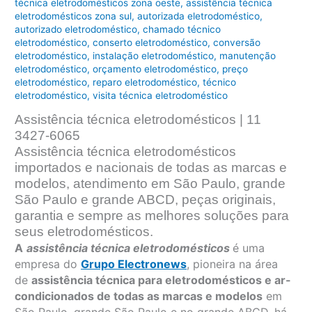
técnica eletrodomésticos zona oeste
,
assistência técnica
eletrodomésticos zona sul
,
autorizada eletrodoméstico
,
autorizado eletrodoméstico
,
chamado técnico
eletrodoméstico
,
conserto eletrodoméstico
,
conversão
eletrodoméstico
,
instalação eletrodoméstico
,
manutenção
eletrodoméstico
,
orçamento eletrodoméstico
,
preço
eletrodoméstico
,
reparo eletrodoméstico
,
técnico
eletrodoméstico
,
visita técnica eletrodoméstico
Assistência técnica eletrodomésticos | 11
3427-6065
Assistência técnica eletrodomésticos
importados e nacionais de todas as marcas e
modelos, atendimento em São Paulo, grande
São Paulo e grande ABCD, peças originais,
garantia e sempre as melhores soluções para
seus eletrodomésticos.
A
assistência técnica eletrodomésticos
é uma
empresa do
Grupo Electronews
, pioneira na área
de
assistência técnica para eletrodomésticos e ar-
condicionados de todas as marcas e modelos
em
São Paulo, grande São Paulo e no grande ABCD, há