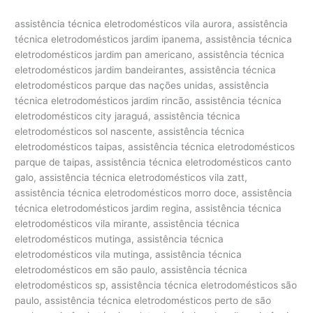
assistência técnica eletrodomésticos vila aurora, assistência técnica eletrodomésticos jardim ipanema, assistência técnica eletrodomésticos jardim pan americano, assistência técnica eletrodomésticos jardim bandeirantes, assistência técnica eletrodomésticos parque das nações unidas, assistência técnica eletrodomésticos jardim rincão, assistência técnica eletrodomésticos city jaraguá, assistência técnica eletrodomésticos sol nascente, assistência técnica eletrodomésticos taipas, assistência técnica eletrodomésticos parque de taipas, assistência técnica eletrodomésticos canto galo, assistência técnica eletrodomésticos vila zatt, assistência técnica eletrodomésticos morro doce, assistência técnica eletrodomésticos jardim regina, assistência técnica eletrodomésticos vila mirante, assistência técnica eletrodomésticos mutinga, assistência técnica eletrodomésticos vila mutinga, assistência técnica eletrodomésticos em são paulo, assistência técnica eletrodomésticos sp, assistência técnica eletrodomésticos são paulo, assistência técnica eletrodomésticos perto de são paulo, assistência técnica eletrodomésticos brasil, assistência técnica eletrodomésticos zona norte, assistência técnica eletrodomésticos zona sul, assistência técnica eletrodomésticos zona leste, assistência técnica eletrodomésticos zona oeste, assistência técnica eletrodomésticos pirituba, assistência técnica eletrodomésticos piqueri, assistência técnica eletrodomésticos freguesia do ó, assistência técnica eletrodomésticos parque são domingos, assistência técnica eletrodomésticos jaguaré, assistência técnica eletrodomésticos parque Samsung, assistência técnica eletrodomésticos jaguara, assistência técnica eletrodomésticos jaraguá, assistência técnica eletrodomésticos parada de taipas, assistência técnica eletrodomésticos osasco, assistência técnica eletrodomésticos barueri, assistência técnica eletrodomésticos alphaville, assistência técnica eletrodomésticos tamboré, assistência técnica eletrodomésticos cotia, assistência técnica eletrodomésticos granja viana, assistência técnica eletrodomésticos carapicuíba, assistência técnica eletrodomésticos santana, assistência técnica eletrodomésticos casa verde, assistência técnica eletrodomésticos tremembé, assistência técnica eletrodomésticos imirim, assistência técnica eletrodomésticos jardim são bento, assistência técnica eletrodomésticos jardim são paulo, assistência técnica eletrodomésticos vila maria, assistência técnica eletrodomésticos lapa, assistência técnica eletrodomésticos alto da lapa, assistência técnica eletrodomésticos pinheiros, assistência técnica eletrodomésticos alto de pinheiros, assistência técnica eletrodomésticos perdizes, assistência técnica eletrodomésticos pacembu, assistência técnica eletrodomésticos pompeia, assistência técnica eletrodomésticos vila leolpodina, assistência técnica eletrodomésticos vila romana, assistência técnica eletrodomésticos city lapa, assistência técnica eletrodomésticos ceasa, assistência técnica eletrodomésticos villa lobos, assistência técnica eletrodomésticos vila hamburguesa, assistência técnica eletrodomésticos jardins, assistência técnica eletrodomésticos jardim paulista, assistência técnica eletrodomésticos jardim paulistano, assistência técnica eletrodomésticos jardim europa, assistência técnica eletrodomésticos vila olímpia, assistência técnica eletrodomésticos vila nova conceição, assistência técnica eletrodomésticos vila clementino, assistência técnica eletrodomésticos moema, assistência técnica eletrodomésticos ibirapuera, assistência técnica eletrodomésticos cerqueira cesar, assistência técnica eletrodomésticos consolação, assistência técnica eletrodomésticos vila buarque, assistência técnica eletrodomésticos higienópolis, assistência técnica eletrodomésticos campo belo, assistência técnica eletrodomésticos aeroporto, assistência técnica eletrodomésticos santo amaro, assistência técnica eletrodomésticos morumbi, assistência técnica eletrodomésticos morumbi sul, assistência técnica eletrodomésticos real parque, assistência técnica eletrodomésticos bela vista, assistência técnica eletrodomésticos vila mariana, assistência técnica eletrodomésticos praça da árvore, assistência técnica eletrodomésticos bosque da sáude, assistência técnica eletrodomésticos tatuapé, assistência técnica eletrodomésticos penha, assistência técnica eletrodomésticos jardim anália franco, assistência técnica eletrodomésticos butantã, assistência técnica eletrodomésticos cidade jardim, assistência técnica eletrodomésticos jardim luzitania, assistência técnica eletrodomésticos vila progredior, assistência técnica eletrodomésticos jardim silvia, assistência técnica eletrodomésticos paineiras do morumbi, assistência técnica eletrodomésticos brooklin, assistência técnica eletrodomésticos vila sonia, assistência técnica eletrodomésticos indianópolis, assistência técnica eletrodomésticos planalto paulista, assistência técnica eletrodomésticos jardim petropolis, assistência técnica eletrodomésticos brooklin velho, assistência técnica eletrodomésticos jardim cordeiro, assistência técnica eletrodomésticos chácara santo antonio, assistência técnica eletrodomésticos alto da boa vista, assistência técnica eletrodomésticos vila elvira, assistência técnica eletrodomésticos santa cecília, assistência técnica eletrodomésticos aclimação, assistência técnica eletrodomésticos cambuci, assistência técnica eletrodomésticos ipiranga, assistência técnica eletrodomésticos são caetano, assistência técnica eletrodomésticos são bernado, assistência técnica eletrodomésticos santo andré, assistência técnica eletrodomésticos vila madalena, assistência técnica eletrodomésticos jardim das flores, assistência técnica eletrodomésticos parque dos príncipes, assistência técnica eletrodomésticos em são paulo, assistência técnica eletrodomésticos são paulo, assistência técnica eletrodomésticos perto de são paulo, assistência técnica eletrodoméstico, assistência técnica para eletrodoméstico, assistência técnica eletrodomésticos nacionais e importados, assistência técnica de eletrodomésticos em são paulo, assisténcia assistência técnica eletrodomésticos, assistencia tecnica eletrodomesticos sp, assistencia tecnica eletrodomesticos zona norte, conserto de eletrodomésticos sp, assistencia tecnica microondas zona leste, assistencia tecnica eletrodomesticos pinheiros, assistência técnica eletrodomésticos importados, assistência técnica eletrodoméstico importado, assistência técnica para eletrodomésticos em saúde, assistência técnica para eletrodomésticos em república, assistência técnica eletrodoméstico brastemp, assistência técnica eletrodoméstico electrolux, assistência técnica eletrodoméstico bosch, assistência técnica eletrodoméstico continental, assistência técnica eletrodoméstico consul, assistência técnica eletrodoméstico ge, assistência técnica eletrodoméstico mueller, assistência técnica eletrodoméstico whirlpool, assistência técnica eletrodoméstico atlas, assistência técnica eletrodoméstico dako, assistência técnica eletrodoméstico clarice, assistência técnica eletrodoméstico lg, assistência técnica eletrodoméstico venax, assistência técnica eletrodoméstico samsung, assistência técnica eletrodoméstico tecno, assistência técnica eletrodoméstico lofra, assistência técnica eletrodoméstico bertazzoni, assistência técnica eletrodoméstico maytag, assistência técnica eletrodoméstico liebherr, assistência técnica eletrodoméstico amana, assistência técnica eletrodoméstico speed queen, assistência técnica eletrodoméstico esmaltec, assistência técnica eletrodoméstico elettromec, assistência técnica eletrodoméstico futura, assistência técnica eletrodoméstico braslar, assistência técnica eletrodoméstico asko, assistência técnica eletrodoméstico ilve, assistência técnica eletrodoméstico metalmaq, assistência técnica eletrodoméstico best, assistência técnica eletrodoméstico fogatti, assistência técnica eletrodoméstico dacor, assistência técnica eletrodoméstico realce, assistência técnica eletrodoméstico ducane, assistência técnica eletrodoméstico fischer, assistência técnica eletrodoméstico faber, assistência técnica eletrodoméstico gaggenau, assistência técnica eletrodoméstico venâncio, assistência técnica eletrodoméstico goumert, assistência técnica eletrodoméstico tecnogás, assistência técnica eletrodoméstico heartland, assistência técnica eletrodoméstico jenn air, assistência técnica eletrodoméstico maruel, assistência técnica eletrodoméstico sub zero, assistência técnica eletrodoméstico weber, assistência técnica eletrodoméstico smeg, assistência técnica eletrodoméstico wolf, assistência técnica eletrodoméstico viking, assistência técnica eletrodoméstico u-line, assistência técnica eletrodoméstico frigidaire, assistência técnica eletrodoméstico kenmore, assistência técnica eletrodoméstico ariston, assistência técnica eletrodoméstico aga, assistência técnica eletrodoméstico american range, assistência técnica eletrodoméstico thermador, assistência técnica eletrodoméstico blomberg, assistência técnica eletrodoméstico northland, assistência técnica eletrodoméstico dcs, assistência técnica eletrodoméstico diva, assistência técnica geladeira, assistência técnica refrigerador, assistência técnica ar-condicionado, assistência técnica freezer, assistência técnica adega, assistência técnica frigobar, assistência técnica geladeira side by side, assistência técnica refrigerador side by side, assistência técnica frost free, assistência técnica geladeia frost free, assistência técnica fogão, assistência técnica forno, assistência técnica cooktop, assistência técnica microondas, assistência técnica forno elétrico, assistência técnica forno a gás, assistência técnica lavadora, assistência técnica secadora, assistência técnica lava e seca, assistência técnica máquina de lavar, assistência técnica máquina de secar, assistência técnica máquina de lavar e secar, assistência técnica máquina de lavar roupa, assistência técnica máquina de sec