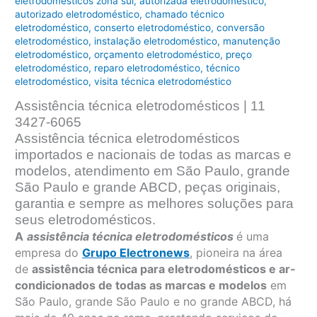
eletrodomésticos zona sul
,
autorizada eletrodoméstico
,
autorizado eletrodoméstico
,
chamado técnico
eletrodoméstico
,
conserto eletrodoméstico
,
conversão
eletrodoméstico
,
instalação eletrodoméstico
,
manutenção
eletrodoméstico
,
orçamento eletrodoméstico
,
preço
eletrodoméstico
,
reparo eletrodoméstico
,
técnico
eletrodoméstico
,
visita técnica eletrodoméstico
Assistência técnica eletrodomésticos | 11
3427-6065
Assistência técnica eletrodomésticos
importados e nacionais de todas as marcas e
modelos, atendimento em São Paulo, grande
São Paulo e grande ABCD, peças originais,
garantia e sempre as melhores soluções para
seus eletrodomésticos.
A
assistência técnica eletrodomésticos
é uma
empresa do
Grupo Electronews
, pioneira na área
de
assistência técnica para eletrodomésticos e ar-
condicionados de todas as marcas e modelos
em
São Paulo, grande São Paulo e no grande ABCD, há