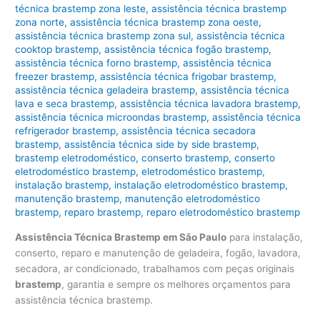
técnica brastemp zona leste
,
assistência técnica brastemp
zona norte
,
assistência técnica brastemp zona oeste
,
assistência técnica brastemp zona sul
,
assistência técnica
cooktop brastemp
,
assistência técnica fogão brastemp
,
assistência técnica forno brastemp
,
assistência técnica
freezer brastemp
,
assistência técnica frigobar brastemp
,
assistência técnica geladeira brastemp
,
assistência técnica
lava e seca brastemp
,
assistência técnica lavadora brastemp
,
assistência técnica microondas brastemp
,
assistência técnica
refrigerador brastemp
,
assistência técnica secadora
brastemp
,
assistência técnica side by side brastemp
,
brastemp eletrodoméstico
,
conserto brastemp
,
conserto
eletrodoméstico brastemp
,
eletrodoméstico brastemp
,
instalação brastemp
,
instalação eletrodoméstico brastemp
,
manutenção brastemp
,
manutenção eletrodoméstico
brastemp
,
reparo brastemp
,
reparo eletrodoméstico brastemp
Assistência Técnica Brastemp em São Paulo
para instalação,
conserto, reparo e manutenção de geladeira, fogão, lavadora,
secadora, ar condicionado, trabalhamos com peças originais
brastemp
, garantia e sempre os melhores orçamentos para
assistência técnica brastemp.