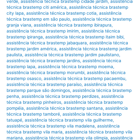
verde
,
assistência técnica brastemp cidade jardim
,
assistência
técnica brastemp citi américa
,
assistência técnica brastemp
city lapa
,
assistência técnica brastemp cotia
,
assistência
técnica brastemp em são paulo
,
assistência técnica brastemp
granja viana
,
assistência técnica brastemp ibirapura
,
assistência técnica brastemp imirim
,
assistência técnica
brastemp ipiranga
,
assistência técnica brastemp itaim bibi
,
assistência técnica brastemp jabaquara
,
assistência técnica
brastemp jardim américa
,
assistência técnica brastemp jardim
paulista
,
assistência técnica brastemp jardim paulistano
,
assistência técnica brastemp jardins
,
assistência técnica
brastemp lapa
,
assistência técnica brastemp moema
,
assistência técnica brastemp morumbi
,
assistência técnica
brastemp osasco
,
assistência técnica brastemp pacaembu
,
assistência técnica brastemp paraíso
,
assistência técnica
brastemp parque são domingos
,
assistência técnica brastemp
penha
,
assistência técnica brastemp perdizes
,
assistência
técnica brastemp pinheiros
,
assistência técnica brastemp
pompéia
,
assistência técnica brastemp santana
,
assistência
técnica brastemp tamboré
,
assistência técnica brastemp
tatuapé
,
assistência técnica brastemp vila guilherme
,
assistência técnica brastemp vila madalena
,
assistência
técnica brastemp vila maria
,
assistência técnica brastemp vila
mariana
,
assistência técnica brastemp vila olímpia
,
assistência