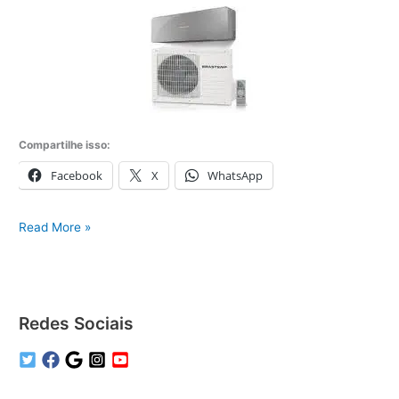
Compartilhe isso:
Facebook
X
WhatsApp
Assistência
Read More »
Técnica
Brastemp
em
São
Redes Sociais
Paulo