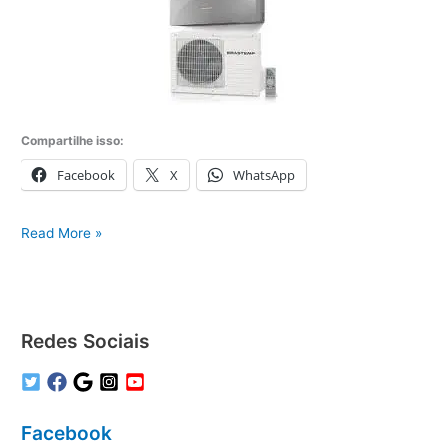
Compartilhe isso:
Facebook
X
WhatsApp
Assistência
Read More »
Técnica
Brastemp
em
São
Redes Sociais
Paulo
Facebook