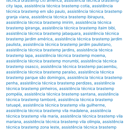
técnica brastemp citi américa
,
assistência técnica brastemp
city lapa
,
assistência técnica brastemp cotia
,
assistência
técnica brastemp em são paulo
,
assistência técnica brastemp
granja viana
,
assistência técnica brastemp ibirapura
,
assistência técnica brastemp imirim
,
assistência técnica
brastemp ipiranga
,
assistência técnica brastemp itaim bibi
,
assistência técnica brastemp jabaquara
,
assistência técnica
brastemp jardim américa
,
assistência técnica brastemp jardim
paulista
,
assistência técnica brastemp jardim paulistano
,
assistência técnica brastemp jardins
,
assistência técnica
brastemp lapa
,
assistência técnica brastemp moema
,
assistência técnica brastemp morumbi
,
assistência técnica
brastemp osasco
,
assistência técnica brastemp pacaembu
,
assistência técnica brastemp paraíso
,
assistência técnica
brastemp parque são domingos
,
assistência técnica brastemp
penha
,
assistência técnica brastemp perdizes
,
assistência
técnica brastemp pinheiros
,
assistência técnica brastemp
pompéia
,
assistência técnica brastemp santana
,
assistência
técnica brastemp tamboré
,
assistência técnica brastemp
tatuapé
,
assistência técnica brastemp vila guilherme
,
assistência técnica brastemp vila madalena
,
assistência
técnica brastemp vila maria
,
assistência técnica brastemp vila
mariana
,
assistência técnica brastemp vila olímpia
,
assistência
técnica brastemp zona leste
,
assistência técnica brastemp