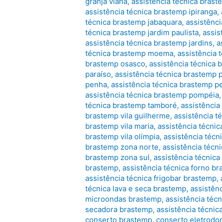
granja viana
,
assistência técnica brast
assistência técnica brastemp ipiranga
,
técnica brastemp jabaquara
,
assistênci
técnica brastemp jardim paulista
,
assis
assistência técnica brastemp jardins
,
a
técnica brastemp moema
,
assistência
brastemp osasco
,
assistência técnica
paraíso
,
assistência técnica brastemp
penha
,
assistência técnica brastemp p
assistência técnica brastemp pompéia
técnica brastemp tamboré
,
assistência
brastemp vila guilherme
,
assistência t
brastemp vila maria
,
assistência técnic
brastemp vila olímpia
,
assistência técn
brastemp zona norte
,
assistência técn
brastemp zona sul
,
assistência técnic
brastemp
,
assistência técnica forno b
assistência técnica frigobar brastemp
,
técnica lava e seca brastemp
,
assistên
microondas brastemp
,
assistência téc
secadora brastemp
,
assistência técnic
conserto brastemp
,
conserto eletrodo