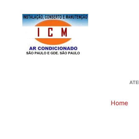
Ir
para
o
conteúdo
ATE
Home