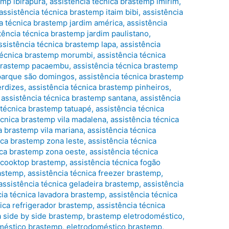
emp ibirapura
,
assistência técnica brastemp imirim
,
assistência técnica brastemp itaim bibi
,
assistência
a técnica brastemp jardim américa
,
assistência
tência técnica brastemp jardim paulistano
,
ssistência técnica brastemp lapa
,
assistência
 técnica brastemp morumbi
,
assistência técnica
 brastemp pacaembu
,
assistência técnica brastemp
 parque são domingos
,
assistência técnica brastemp
erdizes
,
assistência técnica brastemp pinheiros
,
,
assistência técnica brastemp santana
,
assistência
 técnica brastemp tatuapé
,
assistência técnica
écnica brastemp vila madalena
,
assistência técnica
a brastemp vila mariana
,
assistência técnica
ica brastemp zona leste
,
assistência técnica
ica brastemp zona oeste
,
assistência técnica
a cooktop brastemp
,
assistência técnica fogão
rastemp
,
assistência técnica freezer brastemp
,
assistência técnica geladeira brastemp
,
assistência
cia técnica lavadora brastemp
,
assistência técnica
nica refrigerador brastemp
,
assistência técnica
a side by side brastemp
,
brastemp eletrodoméstico
,
méstico brastemp
,
eletrodoméstico brastemp
,