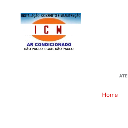
Ir
para
o
conteúdo
ATE
Home