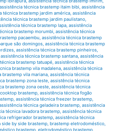
emp ibirapura
,
assistência técnica brastemp imirim
,
assistência técnica brastemp itaim bibi
,
assistência
a técnica brastemp jardim américa
,
assistência
tência técnica brastemp jardim paulistano
,
ssistência técnica brastemp lapa
,
assistência
 técnica brastemp morumbi
,
assistência técnica
 brastemp pacaembu
,
assistência técnica brastemp
 parque são domingos
,
assistência técnica brastemp
erdizes
,
assistência técnica brastemp pinheiros
,
,
assistência técnica brastemp santana
,
assistência
 técnica brastemp tatuapé
,
assistência técnica
écnica brastemp vila madalena
,
assistência técnica
a brastemp vila mariana
,
assistência técnica
ica brastemp zona leste
,
assistência técnica
ica brastemp zona oeste
,
assistência técnica
a cooktop brastemp
,
assistência técnica fogão
rastemp
,
assistência técnica freezer brastemp
,
assistência técnica geladeira brastemp
,
assistência
cia técnica lavadora brastemp
,
assistência técnica
nica refrigerador brastemp
,
assistência técnica
a side by side brastemp
,
brastemp eletrodoméstico
,
méstico brastemp
,
eletrodoméstico brastemp
,