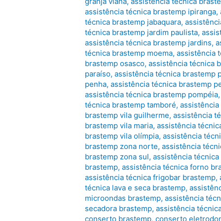
granja viana
,
assistência técnica brast
assistência técnica brastemp ipiranga
,
técnica brastemp jabaquara
,
assistênci
técnica brastemp jardim paulista
,
assis
assistência técnica brastemp jardins
,
a
técnica brastemp moema
,
assistência
brastemp osasco
,
assistência técnica
paraíso
,
assistência técnica brastemp
penha
,
assistência técnica brastemp p
assistência técnica brastemp pompéia
técnica brastemp tamboré
,
assistência
brastemp vila guilherme
,
assistência t
brastemp vila maria
,
assistência técnic
brastemp vila olímpia
,
assistência técn
brastemp zona norte
,
assistência técn
brastemp zona sul
,
assistência técnic
brastemp
,
assistência técnica forno b
assistência técnica frigobar brastemp
,
técnica lava e seca brastemp
,
assistên
microondas brastemp
,
assistência téc
secadora brastemp
,
assistência técnic
conserto brastemp
,
conserto eletrodo