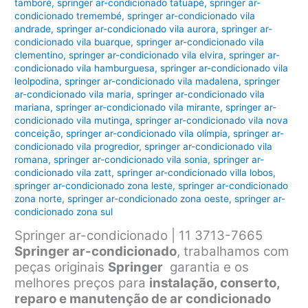
tamboré
,
springer ar-condicionado tatuapé
,
springer ar-
condicionado tremembé
,
springer ar-condicionado vila
andrade
,
springer ar-condicionado vila aurora
,
springer ar-
condicionado vila buarque
,
springer ar-condicionado vila
clementino
,
springer ar-condicionado vila elvira
,
springer ar-
condicionado vila hamburguesa
,
springer ar-condicionado vila
leolpodina
,
springer ar-condicionado vila madalena
,
springer
ar-condicionado vila maria
,
springer ar-condicionado vila
mariana
,
springer ar-condicionado vila mirante
,
springer ar-
condicionado vila mutinga
,
springer ar-condicionado vila nova
conceição
,
springer ar-condicionado vila olímpia
,
springer ar-
condicionado vila progredior
,
springer ar-condicionado vila
romana
,
springer ar-condicionado vila sonia
,
springer ar-
condicionado vila zatt
,
springer ar-condicionado villa lobos
,
springer ar-condicionado zona leste
,
springer ar-condicionado
zona norte
,
springer ar-condicionado zona oeste
,
springer ar-
condicionado zona sul
Springer ar-condicionado | 11 3713-7665
Springer ar-condicionado
, trabalhamos com
peças originais
Springer
garantia e os
melhores preços para
instalação, conserto,
reparo e manutenção de ar condicionado