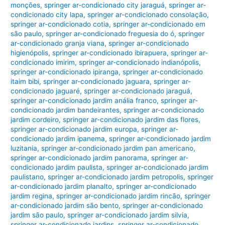
monções
,
springer ar-condicionado city jaraguá
,
springer ar-
condicionado city lapa
,
springer ar-condicionado consolação
,
springer ar-condicionado cotia
,
springer ar-condicionado em
são paulo
,
springer ar-condicionado freguesia do ó
,
springer
ar-condicionado granja viana
,
springer ar-condicionado
higienópolis
,
springer ar-condicionado ibirapuera
,
springer ar-
condicionado imirim
,
springer ar-condicionado indianópolis
,
springer ar-condicionado ipiranga
,
springer ar-condicionado
itaim bibi
,
springer ar-condicionado jaguara
,
springer ar-
condicionado jaguaré
,
springer ar-condicionado jaraguá
,
springer ar-condicionado jardim anália franco
,
springer ar-
condicionado jardim bandeirantes
,
springer ar-condicionado
jardim cordeiro
,
springer ar-condicionado jardim das flores
,
springer ar-condicionado jardim europa
,
springer ar-
condicionado jardim ipanema
,
springer ar-condicionado jardim
luzitania
,
springer ar-condicionado jardim pan americano
,
springer ar-condicionado jardim panorama
,
springer ar-
condicionado jardim paulista
,
springer ar-condicionado jardim
paulistano
,
springer ar-condicionado jardim petropolis
,
springer
ar-condicionado jardim planalto
,
springer ar-condicionado
jardim regina
,
springer ar-condicionado jardim rincão
,
springer
ar-condicionado jardim são bento
,
springer ar-condicionado
jardim são paulo
,
springer ar-condicionado jardim silvia
,
springer ar-condicionado jardins
,
springer ar-condicionado