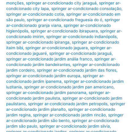
monções
,
springer ar-condicionado city jaraguá
,
springer ar-
condicionado city lapa
,
springer ar-condicionado consolação
,
springer ar-condicionado cotia
,
springer ar-condicionado em
são paulo
,
springer ar-condicionado freguesia do ó
,
springer
ar-condicionado granja viana
,
springer ar-condicionado
higienópolis
,
springer ar-condicionado ibirapuera
,
springer ar-
condicionado imirim
,
springer ar-condicionado indianópolis
,
springer ar-condicionado ipiranga
,
springer ar-condicionado
itaim bibi
,
springer ar-condicionado jaguara
,
springer ar-
condicionado jaguaré
,
springer ar-condicionado jaraguá
,
springer ar-condicionado jardim anália franco
,
springer ar-
condicionado jardim bandeirantes
,
springer ar-condicionado
jardim cordeiro
,
springer ar-condicionado jardim das flores
,
springer ar-condicionado jardim europa
,
springer ar-
condicionado jardim ipanema
,
springer ar-condicionado jardim
luzitania
,
springer ar-condicionado jardim pan americano
,
springer ar-condicionado jardim panorama
,
springer ar-
condicionado jardim paulista
,
springer ar-condicionado jardim
paulistano
,
springer ar-condicionado jardim petropolis
,
springer
ar-condicionado jardim planalto
,
springer ar-condicionado
jardim regina
,
springer ar-condicionado jardim rincão
,
springer
ar-condicionado jardim são bento
,
springer ar-condicionado
jardim são paulo
,
springer ar-condicionado jardim silvia
,
springer ar-condicionado jardins
,
springer ar-condicionado