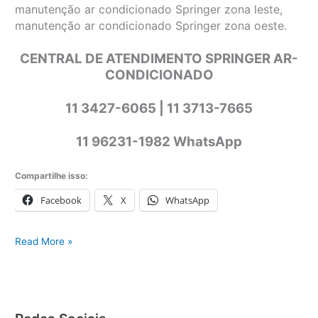
manutenção ar condicionado Springer zona leste,
manutenção ar condicionado Springer zona oeste.
CENTRAL DE ATENDIMENTO SPRINGER AR-
CONDICIONADO
11 3427-6065 | 11 3713-7665
11 96231-1982 WhatsApp
Compartilhe isso:
Facebook
X
WhatsApp
Springer
Read More »
ar-
condicionado