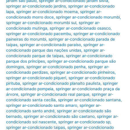
jardim são paulo
,
springer ar-condicionado jardim silvia
,
springer ar-condicionado jardins
,
springer ar-condicionado
lapa
,
springer ar-condicionado moema
,
springer ar-
condicionado morro doce
,
springer ar-condicionado morumbi
,
springer ar-condicionado morumbi sul
,
springer ar-
condicionado mutinga
,
springer ar-condicionado osasco
,
springer ar-condicionado pacembu
,
springer ar-condicionado
paineiras do morumbi
,
springer ar-condicionado parada de
taipas
,
springer ar-condicionado paraíso
,
springer ar-
condicionado parque das nações unidas
,
springer ar-
condicionado parque de taipas
,
springer ar-condicionado
parque dos príncipes
,
springer ar-condicionado parque são
domingos
,
springer ar-condicionado penha
,
springer ar-
condicionado perdizes
,
springer ar-condicionado pinheiros
,
springer ar-condicionado piqueri
,
springer ar-condicionado
pirituba
,
springer ar-condicionado planalto paulista
,
springer
ar-condicionado pompeia
,
springer ar-condicionado praça da
árvore
,
springer ar-condicionado real parque
,
springer ar-
condicionado santa cecília
,
springer ar-condicionado santana
,
springer ar-condicionado santo amaro
,
springer ar-
condicionado santo andré
,
springer ar-condicionado são
bernado
,
springer ar-condicionado são caetano
,
springer ar-
condicionado sol nascente
,
springer ar-condicionado sp
,
springer ar-condicionado taipas
,
springer ar-condicionado