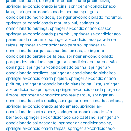
jardim são paulo
,
springer ar-condicionado jardim silvia
,
springer ar-condicionado jardins
,
springer ar-condicionado
lapa
,
springer ar-condicionado moema
,
springer ar-
condicionado morro doce
,
springer ar-condicionado morumbi
,
springer ar-condicionado morumbi sul
,
springer ar-
condicionado mutinga
,
springer ar-condicionado osasco
,
springer ar-condicionado pacembu
,
springer ar-condicionado
paineiras do morumbi
,
springer ar-condicionado parada de
taipas
,
springer ar-condicionado paraíso
,
springer ar-
condicionado parque das nações unidas
,
springer ar-
condicionado parque de taipas
,
springer ar-condicionado
parque dos príncipes
,
springer ar-condicionado parque são
domingos
,
springer ar-condicionado penha
,
springer ar-
condicionado perdizes
,
springer ar-condicionado pinheiros
,
springer ar-condicionado piqueri
,
springer ar-condicionado
pirituba
,
springer ar-condicionado planalto paulista
,
springer
ar-condicionado pompeia
,
springer ar-condicionado praça da
árvore
,
springer ar-condicionado real parque
,
springer ar-
condicionado santa cecília
,
springer ar-condicionado santana
,
springer ar-condicionado santo amaro
,
springer ar-
condicionado santo andré
,
springer ar-condicionado são
bernado
,
springer ar-condicionado são caetano
,
springer ar-
condicionado sol nascente
,
springer ar-condicionado sp
,
springer ar-condicionado taipas
,
springer ar-condicionado