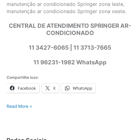
manutenção ar condicionado Springer zona leste,
manutenção ar condicionado Springer zona oeste.
CENTRAL DE ATENDIMENTO SPRINGER AR-
CONDICIONADO
11 3427-6065 | 11 3713-7665
11 96231-1982 WhatsApp
Compartilhe isso:
Facebook
X
WhatsApp
Springer
Read More »
ar-
condicionado